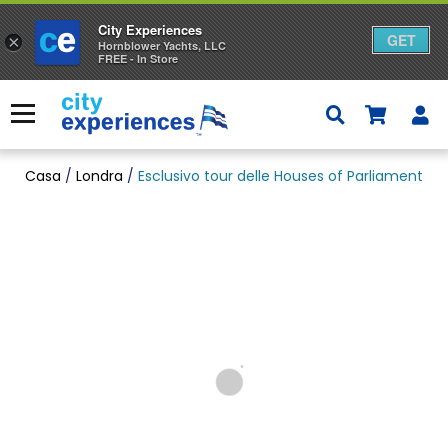
City Experiences
GET
×
Hornblower Yachts, LLC
FREE - In Store
Passa
al
Menu
contenuto
Casa
/
Londra
/
Esclusivo tour delle Houses of Parliament co