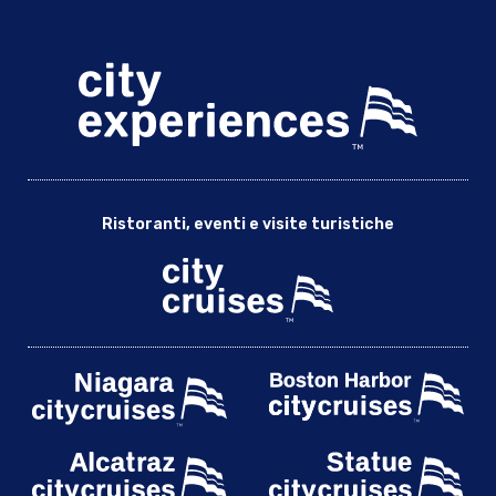
Crociera invernale con la fauna selvatica | Crociere in città
Tour in bicicletta della città
Giro in bicicletta dell'Emerald Necklace
Crociera storica del porto e il meglio di Boston: Percorso della
libertà e tour gastronomico del mercato pubblico di Boston |
Esperienze in città
Crociera storica del porto e tour in trolley della città vecchia
Crociera storica del porto e due se in mare: Tour VIP del
Ristoranti, eventi e visite turistiche
Sentiero della Libertà di Paul Revere | Esperienze in città
Crociera storica e vista sul porto di Boston
Acquario del New England e vista su Boston
Biglietto d'ingresso per il New England Aquarium
Tour a piedi di Provincetown e traghetto veloce da Boston
Traghetto di Salem e esperienza dei veri pirati
Salem in un giorno da Boston: L'eredità delle streghe
Salem Witch Tour from Boston by Train
Salem Witch Tour from Boston with Broom Making Workshop