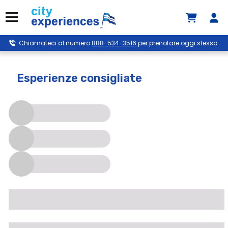
Passa
al
Menu
contenuto
Chiamateci al numero
888-534-3516
per prenotare oggi stesso.
Esperienze consigliate