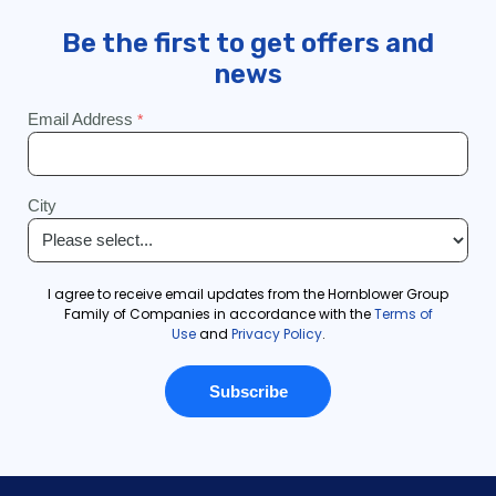
Crociera Seaport Elite con vista sui fuochi d'artificio di
Capodanno | Crociere in città
Crociera Sight & Sips | Crociere in città
Crociera con fuochi d'artificio Sights n Sips
Crociera con cena d'autore e fuochi d'artificio
Crociera con pranzo Skyline | Crociere in città
Crociera con pranzo dei supereroi | Crociere in città
Crociera con pranzo pomeridiano del Giorno del
Ringraziamento
L'atterraggio
USS Constitution Sightseeing & Boat Tour | Boston Harbor
Cruises
USS Constitution Turnaround 4 luglio Crociera con pranzo
Crociera con cena d'autore per San Valentino | City Cruises
Crociera con brunch di San Valentino
Crociera con cena di San Valentino | City Cruises
Winter Wander | Crociere in città