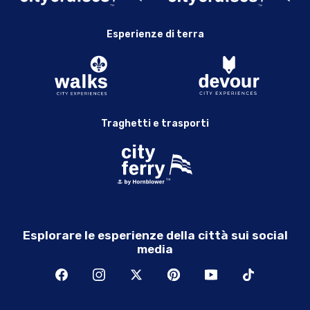
Risultato della ricerca
Tour gastronomico definitivo di Boston: North End e mercato
Esperienze di terra
pubblico di Boston
Vedi Boston
Vedi Boston
Tour VIP del percorso della libertà di Boston con la cripta della
Old North Church
Traghetti e trasporti
Tour VIP del Sentiero della Libertà e vista su Boston
Passeggiate e divorazioni a Boston
Esplorare le esperienze della città sui social
media