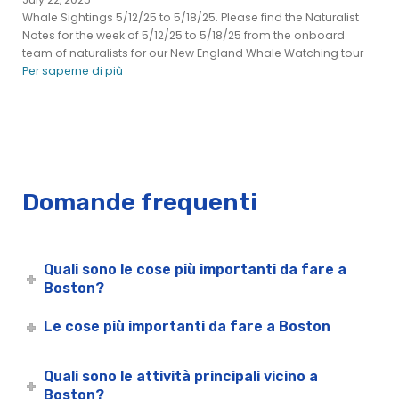
Crociera con brunch per la festa del papà a Boston |
Whale Sightings 5/12/25 to 5/18/25. Please find the Naturalist
Crociere in città
Notes for the week of 5/12/25 to 5/18/25 from the onboard
team of naturalists for our New England Whale Watching tour
Crociera con pranzo per la Festa del Papà a Boston | City
Per saperne di più
Cruises
Crociera con cena per la festa del papà a Boston | Crociere
in città
Boston Ferry Service & Commuter Boats | Boston Harbor
Cruises
Da Boston a Charlestown - Crociera nel porto di Boston
Domande frequenti
Hingham Hull Boston Logan - Crociere nel porto di
Boston
Da Hingham a Boston - Crociere nel porto di Boston
Quali sono le cose più importanti da fare a
Eventi di gruppo a Boston
Boston?
Tour in barca e navetta d'acqua del Boston Harbor Islands
State Park
Le cose più importanti da fare a Boston
Altri giardini pubblici di Boston - Crociera nel porto di
Boston
Quali sono le attività principali vicino a
Osservazione delle balene nel porto di Boston | Crociere in
Boston?