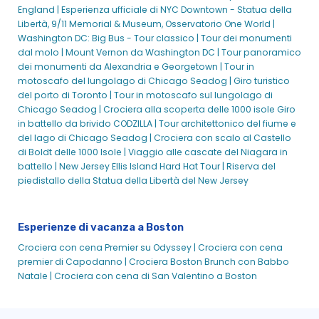
Pranzo per la festa della mamma nel porto di Boston | City
England |
Esperienza ufficiale di NYC Downtown - Statua della
Cruises™
Libertà, 9/11 Memorial & Museum, Osservatorio One World |
Crociera con cena per la festa della mamma | City Cruises
Washington DC: Big Bus - Tour classico |
Tour dei monumenti
dal molo |
Mount Vernon da Washington DC |
Tour panoramico
Pass Multi-Ride
dei monumenti da Alexandria e Georgetown |
Tour in
Crociera storica narrata al tramonto | Crociere in città
motoscafo del lungolago di Chicago Seadog |
Giro turistico
del porto di Toronto |
Tour in motoscafo sul lungolago di
Crociera eco-avventura all'acquario del New England
Chicago Seadog |
Crociera alla scoperta delle 1000 isole
Giro
Crociera con brunch di Capodanno nel porto di Boston |
in battello da brivido CODZILLA |
Tour architettonico del fiume e
City Cruises™
del lago di Chicago Seadog |
Crociera con scalo al Castello
Crociera con cena di Capodanno
di Boldt delle 1000 Isole |
Viaggio alle cascate del Niagara in
battello |
New Jersey Ellis Island Hard Hat Tour |
Riserva del
Spettacolare giro ufficiale del museo USS Constitution -
piedistallo della Statua della Libertà del New Jersey
Crociera nel porto di Boston
Traghetto per l'isola di Peddocks | Crociere in città
Crociera con cena Premier | Crociere in città
Esperienze di vacanza a Boston
Abbonamento stagionale al traghetto di Provincetown
Crociera con cena Premier su Odyssey |
Crociera con cena
premier di Capodanno |
Crociera Boston Brunch con Babbo
Biglietti e orari dei traghetti Provincetown
Natale |
Crociera con cena di San Valentino a Boston
Biglietti e orari del traghetto Salem
Crociera "Sea The Stars" a Boston