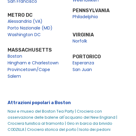
Weehawken
San Francisco
Crociera con pranzo Bingo Signature di Boston | City
PENNSYLVANIA
Cruises
METRO DC
Philadelphia
Pranzo firmato con skyline di Boston su una barca |
Alessandria (VA)
Crociere in città
Porto Nazionale (MD)
Eventi sociali a Boston
Washington DC
VIRGINIA
Norfolk
Boston Water Taxi - Aeroporto Logan e navetta per il porto
MASSACHUSETTS
Eventi di matrimonio a Boston
Boston
PORTORICO
Brunch
Hingham e Charlestown
Esperanza
Crociera con brunch di Natale
Provincetown/Cape
San Juan
Salem
Christmas Day Premier Dinner Cruise
Crociera con brunch della vigilia di Natale
Christmas Eve Premier Dinner Cruise
Crociere in città a Boston Travelzoo
Attrazioni popolari a Boston
City Experiences Spirit Holiday Dinner Cruise - City
Navi e museo del Boston Tea Party |
Crociera con
Experiences
osservazione delle balene all'acquario del New England |
Crociera turistica al tramonto |
Giro in barca da brivido
Giro in motoscafo Codzilla | Crociere in città
CODZILLA |
Crociera storica del porto |
Isola dei pedoni
Venite a Boston per la LCICon 23?