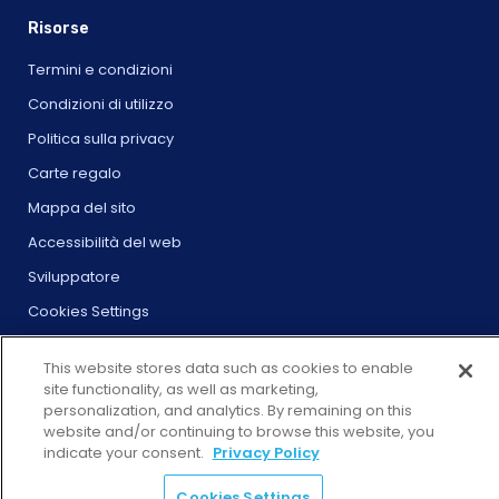
Risorse
Termini e condizioni
Condizioni di utilizzo
Politica sulla privacy
Carte regalo
Mappa del sito
Accessibilità del web
Sviluppatore
Cookies Settings
This website stores data such as cookies to enable
site functionality, as well as marketing,
personalization, and analytics. By remaining on this
website and/or continuing to browse this website, you
© 2025 City Experiences™
indicate your consent.
Privacy Policy
4901 Vineland Rd., Ste. 200, Orlando, FL 32811
Cookies Settings