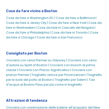
Traghetti di destinazione
Cose da fare vicino a Boston
Crociera con cena fuori | Crociere in città
Cose da fare a Washington DC |
Cose da fare a Baltimora |
Crociera con brunch anticipato per la festa della mamma
Cose da fare a Jersey City |
Cose da fare a New York |
Cose da
a Boston | City Cruises
fare in Weehawken |
Cose da fare in Cascate del Niagara |
Crociera con brunch di Pasqua
Cose da fare a Philadelphia |
Cose da fare in Toronto |
Cose
Crociera con cena Easter Premier
da fare a Chicago |
Cose da fare a San Francisco
Crociera con cena firmata Pasqua
Crociera con pranzo d'autore di Pasqua
Consigliato per Boston
Crociera con vista sui fuochi d'artificio
Crociera con cena Premier su Odyssey |
Crociera con cena
Traghetto di Salem di Hingham
d'autore su Spirit of Boston |
Crociera con brunch di prima
classe |
Crociera con Pranzo Significativo |
Crociera con
Crociera turistica storica | Crociere in città
pranzo Premier |
Traghetto veloce per Provincetown |
Traghetto
Crociera per vedere i fuochi d'artificio del 2 luglio a Boston
per le isole del porto di Boston |
Traghetto per Salem |
Taxi
Crociera con cena con fuochi d'artificio del 2 luglio
d'acqua di Boston
Pass per più corse in traghetto
Odyssey | Crociere in città
Pranzo con Babbo Natale in crociera | Crociere in città
Attrazioni di tendenza
Pranzo con Babbo Natale in crociera | City Cruises
Crociera con osservazione delle balene all'acquario del New