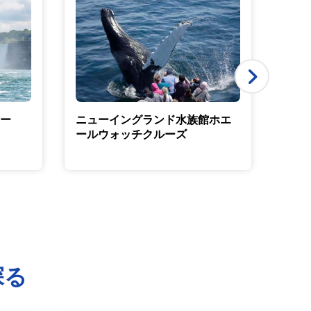
ー
ニューイングランド水族館ホエ
ニュ
ールウォッチクルーズ
ア・
探る