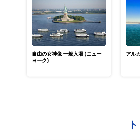
自由の女神像 一般入場 (ニュー
アル
ヨーク)
ト