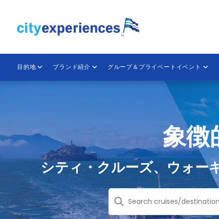
本
文
へ
ス
キ
ッ
目的地
ブランド紹介
グループ＆プライベートイベント
プ
象徴
シティ・クルーズ、ウォー