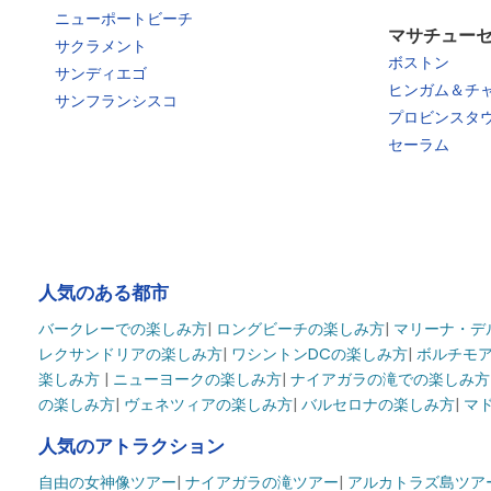
ニューポートビーチ
マサチュー
サクラメント
ボストン
サンディエゴ
ヒンガム＆チ
サンフランシスコ
プロビンスタウ
セーラム
人気のある都市
バークレーでの楽しみ方
|
ロングビーチの楽しみ方
|
マリーナ・デ
レクサンドリアの楽しみ方
|
ワシントンDCの楽しみ方
|
ボルチモ
楽しみ方
|
ニューヨークの楽しみ方
|
ナイアガラの滝での楽しみ方
の楽しみ方
|
ヴェネツィアの楽しみ方
|
バルセロナの楽しみ方
|
マ
人気のアトラクション
自由の女神像ツアー
|
ナイアガラの滝ツアー
|
アルカトラズ島ツア