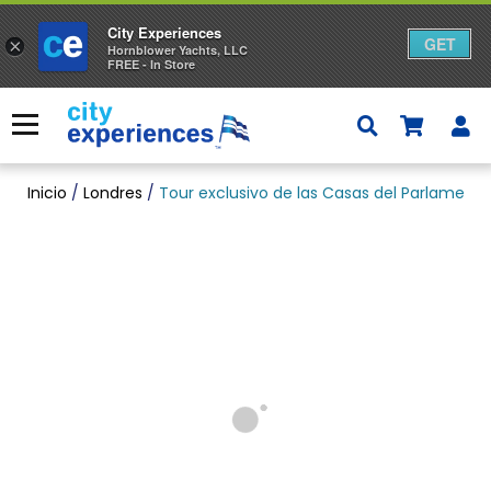
City Experiences
GET
×
Hornblower Yachts, LLC
FREE - In Store
Ir
al
Menú
contenido
Inicio
/
Londres
/
Tour exclusivo de las Casas del Parlamento