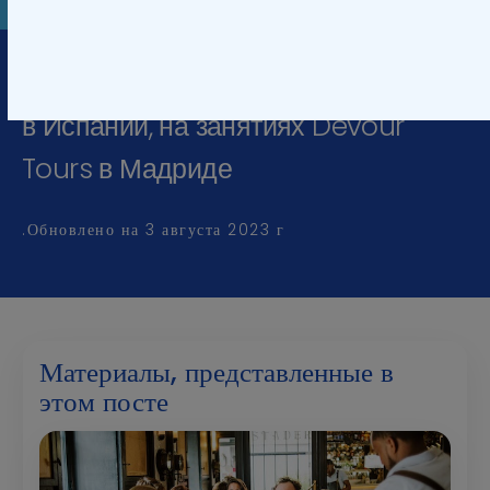
Научитесь готовить так, как готовят
в Испании, на занятиях Devour
Tours в Мадриде
Обновлено на
3 августа 2023 г.
Материалы, представленные в
этом посте