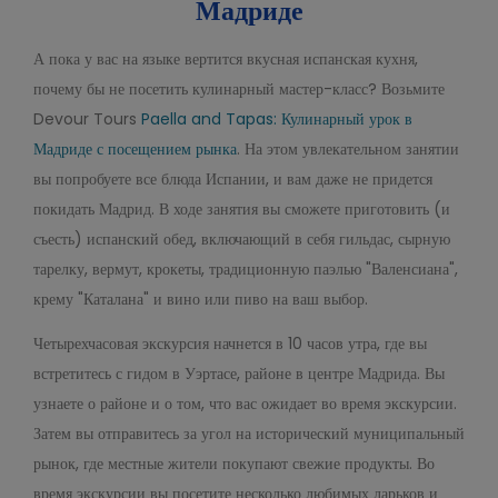
Мадриде
А пока у вас на языке вертится вкусная испанская кухня,
почему бы не посетить кулинарный мастер-класс? Возьмите
Devour Tours
Paella and Tapas: Кулинарный урок в
Мадриде с посещением рынка
. На этом увлекательном занятии
вы попробуете все блюда Испании, и вам даже не придется
покидать Мадрид. В ходе занятия вы сможете приготовить (и
съесть) испанский обед, включающий в себя гильдас, сырную
тарелку, вермут, крокеты, традиционную паэлью "Валенсиана",
крему "Каталана" и вино или пиво на ваш выбор.
Четырехчасовая экскурсия начнется в 10 часов утра, где вы
встретитесь с гидом в Уэртасе, районе в центре Мадрида. Вы
узнаете о районе и о том, что вас ожидает во время экскурсии.
Затем вы отправитесь за угол на исторический муниципальный
рынок, где местные жители покупают свежие продукты. Во
время экскурсии вы посетите несколько любимых ларьков и