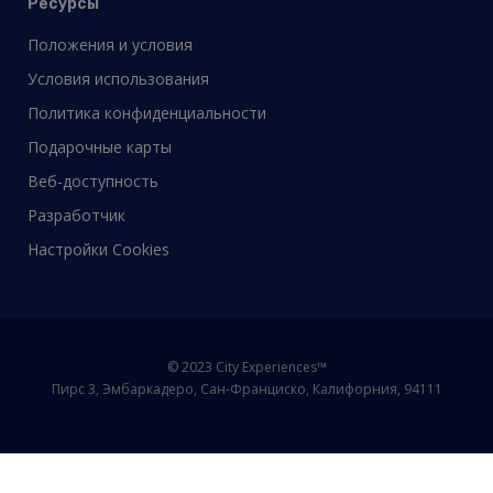
Ресурсы
Положения и условия
Условия использования
Политика конфиденциальности
Подарочные карты
Веб-доступность
Разработчик
Настройки Cookies
© 2023 City Experiences™
Пирс 3, Эмбаркадеро, Сан-Франциско, Калифорния, 94111