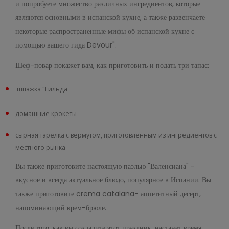
и попробуете множество различных ингредиентов, которые
являются основными в испанской кухне, а также развенчаете
некоторые распространенные мифы об испанской кухне с
помощью вашего гида Devour".
Шеф-повар покажет вам, как приготовить и подать три тапас:
шпажка "Гильда
домашние крокеты
сырная тарелка с вермутом, приготовленным из ингредиентов с
местного рынка
Вы также приготовите настоящую паэлью "Валенсиана" -
вкусное и всегда актуальное блюдо, популярное в Испании. Вы
также приготовите crema catalana
-
аппетитный десерт,
напоминающий крем-брюле.
После того, как вы создадите этот праздник, настанет время