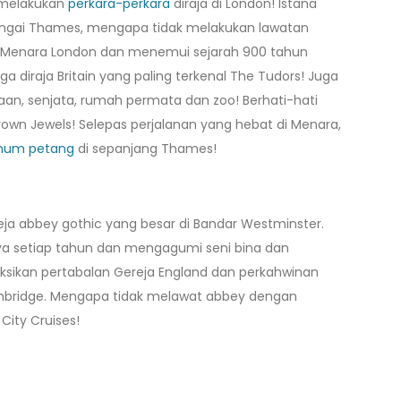
 melakukan
perkara-perkara
diraja di London! Istana
 sungai Thames, mengapa tidak melakukan lawatan
r Menara London dan menemui sejarah 900 tahun
a diraja Britain yang paling terkenal The Tudors! Juga
aan, senjata, rumah permata dan zoo! Berhati-hati
n Jewels! Selepas perjalanan yang hebat di Menara,
inum petang
di sepanjang Thames!
ja abbey gothic yang besar di Bandar Westminster.
ya setiap tahun dan mengagumi seni bina dan
sikan pertabalan Gereja England dan perkahwinan
ambridge. Mengapa tidak melawat abbey dengan
ity Cruises!