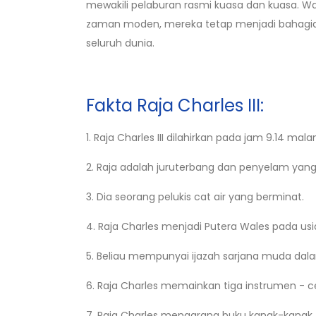
mewakili pelaburan rasmi kuasa dan kuasa. Wa
zaman moden, mereka tetap menjadi bahagian 
seluruh dunia.
Fakta Raja Charles III:
1. Raja Charles III dilahirkan pada jam 9.14 m
2. Raja adalah juruterbang dan penyelam yang
3. Dia seorang pelukis cat air yang berminat.
4. Raja Charles menjadi Putera Wales pada usi
5. Beliau mempunyai ijazah sarjana muda dalam 
6. Raja Charles memainkan tiga instrumen - ce
7. Raja Charles mengarang buku kanak-kanak.