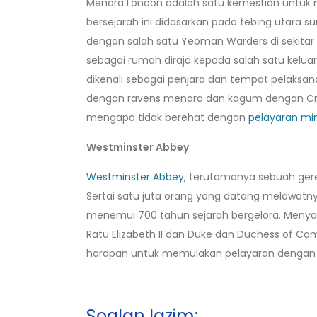
Menara London adalah satu kemestian untuk
bersejarah ini didasarkan pada tebing utara
dengan salah satu Yeoman Warders di sekita
sebagai rumah diraja kepada salah satu keluarg
dikenali sebagai penjara dan tempat pelaksan
dengan ravens menara dan kagum dengan Crow
mengapa tidak berehat dengan
pelayaran m
Westminster Abbey
Westminster Abbey
, terutamanya sebuah gere
Sertai satu juta orang yang datang melawatn
menemui 700 tahun sejarah bergelora. Menyak
Ratu Elizabeth II dan Duke dan Duchess of C
harapan untuk memulakan pelayaran dengan C
Soalan lazim: