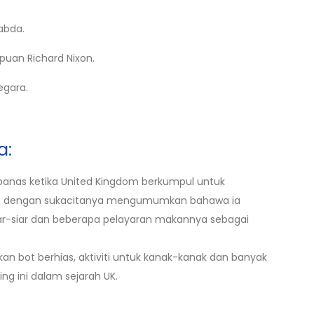
abda.
puan Richard Nixon.
egara.
a:
panas ketika United Kingdom berkumpul untuk
ises dengan sukacitanya mengumumkan bahawa ia
ar-siar dan beberapa pelayaran makannya sebagai
akan bot berhias, aktiviti untuk kanak-kanak dan banyak
ng ini dalam sejarah UK.