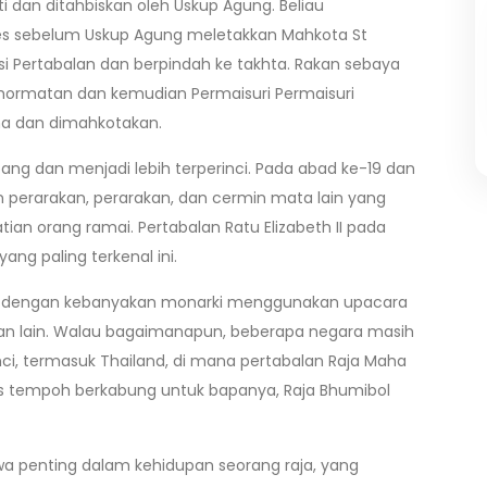
i dan ditahbiskan oleh Uskup Agung. Beliau
s sebelum Uskup Agung meletakkan Mahkota St
si Pertabalan dan berpindah ke takhta. Rakan sebaya
hormatan dan kemudian Permaisuri Permaisuri
ma dan dimahkotakan.
g dan menjadi lebih terperinci. Pada abad ke-19 dan
n perarakan, perarakan, dan cermin mata lain yang
ian orang ramai. Pertabalan Ratu Elizabeth II pada
ng paling terkenal ini.
a, dengan kebanyakan monarki menggunakan upacara
n lain. Walau bagaimanapun, beberapa negara masih
i, termasuk Thailand, di mana pertabalan Raja Maha
pas tempoh berkabung untuk bapanya, Raja Bhumibol
iwa penting dalam kehidupan seorang raja, yang