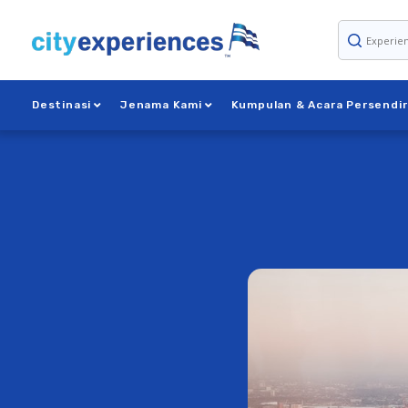
Langkau
ke
kandungan
Destinasi
Jenama Kami
Kumpulan & Acara Persendir