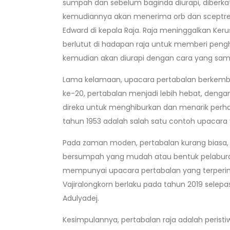
sumpah dan sebelum baginda diurapi, diberkat
kemudiannya akan menerima orb dan sceptre
Edward di kepala Raja. Raja meninggalkan Keru
berlutut di hadapan raja untuk memberi peng
kemudian akan diurapi dengan cara yang sa
Lama kelamaan, upacara pertabalan berkemban
ke-20, pertabalan menjadi lebih hebat, denga
direka untuk menghiburkan dan menarik perhat
tahun 1953 adalah salah satu contoh upacara ya
Pada zaman moden, pertabalan kurang bias
bersumpah yang mudah atau bentuk pelabura
mempunyai upacara pertabalan yang terperinc
Vajiralongkorn berlaku pada tahun 2019 sele
Adulyadej.
Kesimpulannya, pertabalan raja adalah perist