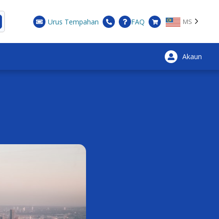
Urus Tempahan
FAQ
MS
Akaun
×