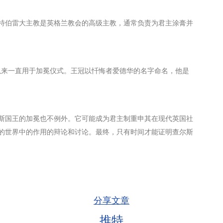
特伯雷大主教是英格兰教会的高级主教，通常负责为君主涂膏并
 年以来一直用于加冕仪式。王冠以忏悔者爱德华的名字命名，他是
斯国王的加冕也不例外。它可能成为君主制重申其在现代英国社
的世界中的作用的辩论和讨论。最终，只有时间才能证明查尔斯
分享文章
推特