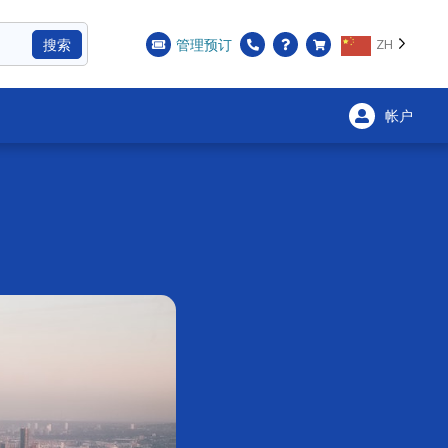
搜索
管理预订
ZH
帐户
×