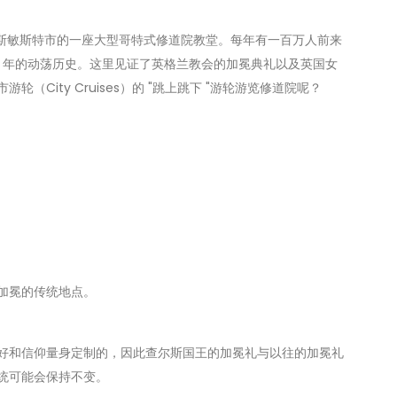
斯敏斯特市的一座大型哥特式修道院教堂。每年有一百万人前来
0 年的动荡历史。这里见证了英格兰教会的加冕典礼以及英国女
City Cruises）的 "跳上跳下 "游轮游览修道院呢？
加冕的传统地点。
好和信仰量身定制的，因此查尔斯国王的加冕礼与以往的加冕礼
统可能会保持不变。