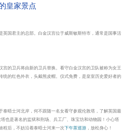
的皇家景点
是英国君主的总部。白金汉宫位于威斯敏斯特市，通常是国事活
汉宫的卫兵将由新的卫兵替换。看守白金汉宫的卫队被称为女王
传统的红色外衣，头戴熊皮帽。仪式免费，是皇室历史爱好者的
于泰晤士河北岸，何不跟随一名女看守参观伦敦塔，了解英国最
伦敦塔也是著名的监狱和刑场、兵工厂、珠宝坊和动物园！小心塔
旅程后，不妨沿着泰晤士河来一次
下午茶巡游
，放松身心！