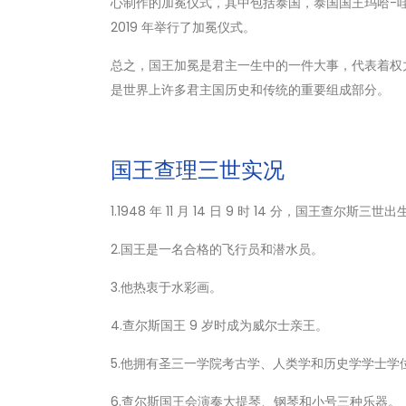
心制作的加冕仪式，其中包括泰国，泰国国王玛哈-
2019 年举行了加冕仪式。
总之，国王加冕是君主一生中的一件大事，代表着权
是世界上许多君主国历史和传统的重要组成部分。
国王查理三世实况
1.1948 年 11 月 14 日 9 时 14 分，国王查尔斯三世出
2.国王是一名合格的飞行员和潜水员。
3.他热衷于水彩画。
4.查尔斯国王 9 岁时成为威尔士亲王。
5.他拥有圣三一学院考古学、人类学和历史学学士学
6.查尔斯国王会演奏大提琴、钢琴和小号三种乐器。