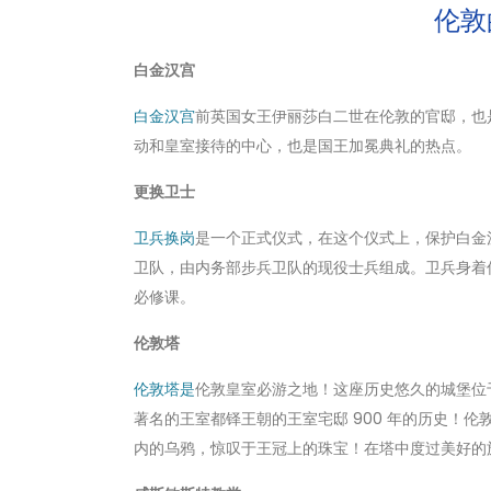
伦敦
白金汉宫
白金汉宫
前英国女王伊丽莎白二世在伦敦的官邸，也
动和皇室接待的中心，也是国王加冕典礼的热点。
更换卫士
卫兵换岗
是一个正式仪式，在这个仪式上，保护白金
卫队，由内务部步兵卫队的现役士兵组成。卫兵身着
必修课。
伦敦塔
伦敦塔是
伦敦皇室必游之地！这座历史悠久的城堡位
著名的王室都铎王朝的王室宅邸 900 年的历史！
内的乌鸦，惊叹于王冠上的珠宝！在塔中度过美好的