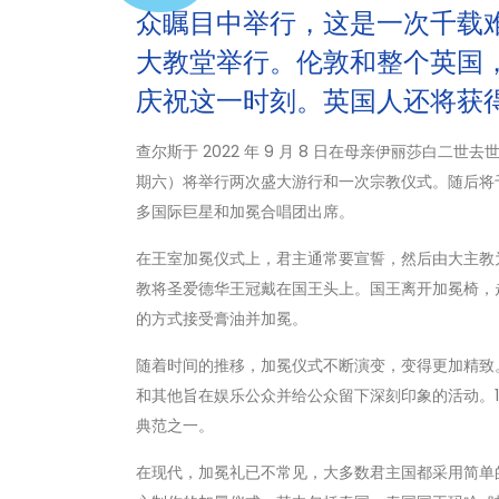
众瞩目中举行，这是一次千载
大教堂举行。伦敦和整个英国
庆祝这一时刻。英国人还将获
查尔斯于 2022 年 9 月 8 日在母亲伊丽莎白二世去
期六）将举行两次盛大游行和一次宗教仪式。随后将于
多国际巨星和加冕合唱团出席。
在王室加冕仪式上，君主通常要宣誓，然后由大主教
教将圣爱德华王冠戴在国王头上。国王离开加冕椅，
的方式接受膏油并加冕。
随着时间的推移，加冕仪式不断演变，变得更加精致。1
和其他旨在娱乐公众并给公众留下深刻印象的活动。1
典范之一。
在现代，加冕礼已不常见，大多数君主国都采用简单