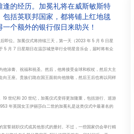
难逢的经历。加冕礼将在威斯敏斯特
，包括英联邦国家，都将铺上红地毯
得一个额外的银行假日来助兴！
世后即位。加冕仪式将持续三天，第一天（2023 年 5 月 6 日星
 5 月 7 日星期日在温莎城堡举行全明星音乐会，届时将有众
为他涂膏、祝福和祝圣。然后，他将接受金球和权杖，然后大主
走向王座。贵族们跪在国王面前向他致敬，然后王后也将以同样
9 世纪和 20 世纪，加冕仪式变得更加隆重，包括游行、巡游
953 年英国女王伊丽莎白二世的加冕礼是这类仪式中最著名的
的宣誓就职仪式或其他形式的册封。不过，一些国家仍会举行精