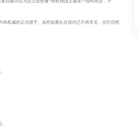
哇集拉隆功在为其父普密蓬-阿杜德国王服丧一段时间后，于
力和权威的正式授予。虽然加冕礼在现代已不再常见，但它仍然
生。
位。