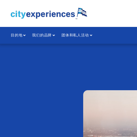
跳
到
内
容
目的地
我们的品牌
团体和私人活动