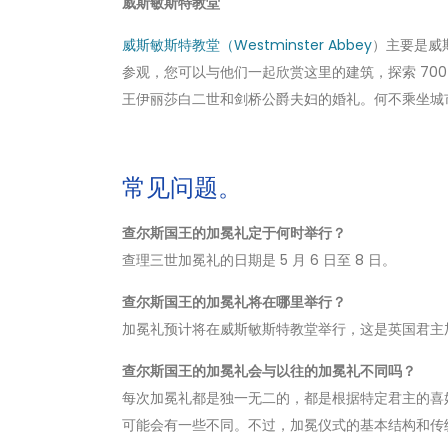
威斯敏斯特教堂
威斯敏斯特教堂（Westminster Abbey
）主要是威
参观，您可以与他们一起欣赏这里的建筑，探索 70
王伊丽莎白二世和剑桥公爵夫妇的婚礼。何不乘坐城市游轮（
常见问题。
查尔斯国王的加冕礼定于何时举行？
查理三世加冕礼的日期是 5 月 6 日至 8 日。
查尔斯国王的加冕礼将在哪里举行？
加冕礼预计将在威斯敏斯特教堂举行，这是英国君主
查尔斯国王的加冕礼会与以往的加冕礼不同吗？
每次加冕礼都是独一无二的，都是根据特定君主的喜
可能会有一些不同。不过，加冕仪式的基本结构和传