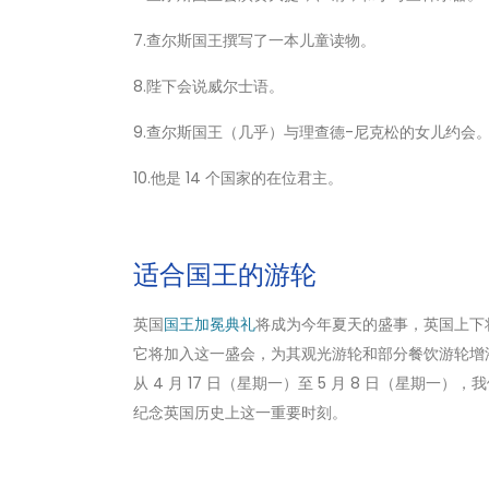
7.查尔斯国王撰写了一本儿童读物。
8.陛下会说威尔士语。
9.查尔斯国王（几乎）与理查德-尼克松的女儿约会
10.他是 14 个国家的在位君主。
适合国王的游轮
英国
国王加冕典礼
将成为今年夏天的盛事，英国上下
它将加入这一盛会，为其观光游轮和部分餐饮游轮增
从 4 月 17 日（星期一）至 5 月 8 日（星
纪念英国历史上这一重要时刻。