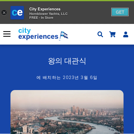
City Experiences
GET
×
Hornblower Yachts, LLC
FREE - In Store
콘
텐
메뉴
츠
로
건
너
왕의 대관식
뛰
기
에 배치하는
2023년 3월 6일