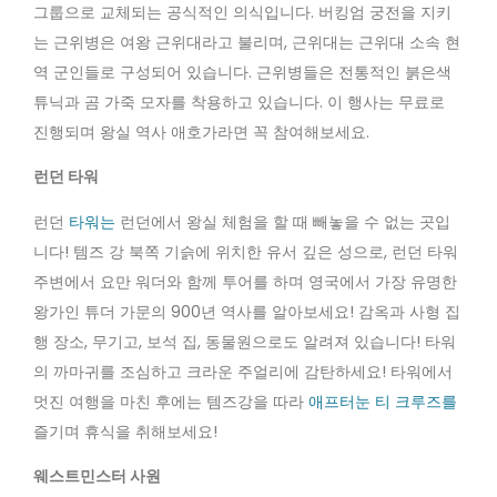
그룹으로 교체되는 공식적인 의식입니다. 버킹엄 궁전을 지키
는 근위병은 여왕 근위대라고 불리며, 근위대는 근위대 소속 현
역 군인들로 구성되어 있습니다. 근위병들은 전통적인 붉은색
튜닉과 곰 가죽 모자를 착용하고 있습니다. 이 행사는 무료로
진행되며 왕실 역사 애호가라면 꼭 참여해보세요.
런던 타워
런던
타워는
런던에서 왕실 체험을 할 때 빼놓을 수 없는 곳입
니다! 템즈 강 북쪽 기슭에 위치한 유서 깊은 성으로, 런던 타워
주변에서 요만 워더와 함께 투어를 하며 영국에서 가장 유명한
왕가인 튜더 가문의 900년 역사를 알아보세요! 감옥과 사형 집
행 장소, 무기고, 보석 집, 동물원으로도 알려져 있습니다! 타워
의 까마귀를 조심하고 크라운 주얼리에 감탄하세요! 타워에서
멋진 여행을 마친 후에는 템즈강을 따라
애프터눈 티 크루즈를
즐기며 휴식을 취해보세요!
웨스트민스터 사원