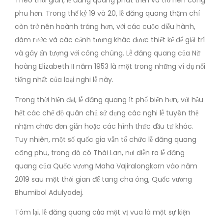
Theo thời gian, lễ đăng quang phát triển và trở nên công
phu hơn. Trong thế kỷ 19 và 20, lễ đăng quang thậm chí
còn trở nên hoành tráng hơn, với các cuộc diễu hành,
đám rước và các cảnh tượng khác được thiết kế để giải trí
và gây ấn tượng với công chúng. Lễ đăng quang của Nữ
hoàng Elizabeth II năm 1953 là một trong những ví dụ nổi
tiếng nhất của loại nghi lễ này.
Trong thời hiện đại, lễ đăng quang ít phổ biến hơn, với hầu
hết các chế độ quân chủ sử dụng các nghi lễ tuyên thệ
nhậm chức đơn giản hoặc các hình thức đầu tư khác.
Tuy nhiên, một số quốc gia vẫn tổ chức lễ đăng quang
công phu, trong đó có Thái Lan, nơi diễn ra lễ đăng
quang của Quốc vương Maha Vajiralongkorn vào năm
2019 sau một thời gian để tang cha ông, Quốc vương
Bhumibol Adulyadej.
Tóm lại, lễ đăng quang của một vị vua là một sự kiện