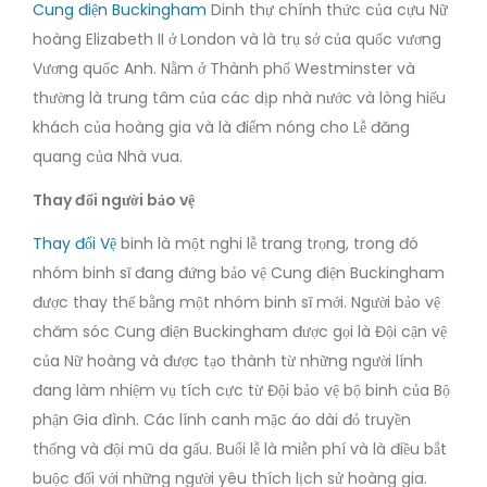
Cung điện Buckingham
Dinh thự chính thức của cựu Nữ
hoàng Elizabeth II ở London và là trụ sở của quốc vương
Vương quốc Anh. Nằm ở Thành phố Westminster và
thường là trung tâm của các dịp nhà nước và lòng hiếu
khách của hoàng gia và là điểm nóng cho Lễ đăng
quang của Nhà vua.
Thay đổi người bảo vệ
Thay đổi Vệ
binh là một nghi lễ trang trọng, trong đó
nhóm binh sĩ đang đứng bảo vệ Cung điện Buckingham
được thay thế bằng một nhóm binh sĩ mới. Người bảo vệ
chăm sóc Cung điện Buckingham được gọi là Đội cận vệ
của Nữ hoàng và được tạo thành từ những người lính
đang làm nhiệm vụ tích cực từ Đội bảo vệ bộ binh của Bộ
phận Gia đình. Các lính canh mặc áo dài đỏ truyền
thống và đội mũ da gấu. Buổi lễ là miễn phí và là điều bắt
buộc đối với những người yêu thích lịch sử hoàng gia.