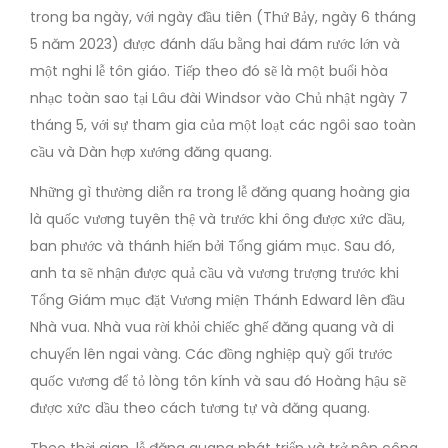
trong ba ngày, với ngày đầu tiên (Thứ Bảy, ngày 6 tháng
5 năm 2023) được đánh dấu bằng hai đám rước lớn và
một nghi lễ tôn giáo. Tiếp theo đó sẽ là một buổi hòa
nhạc toàn sao tại Lâu đài Windsor vào Chủ nhật ngày 7
tháng 5, với sự tham gia của một loạt các ngôi sao toàn
cầu và Dàn hợp xướng đăng quang.
Những gì thường diễn ra trong lễ đăng quang hoàng gia
là quốc vương tuyên thệ và trước khi ông được xức dầu,
ban phước và thánh hiến bởi Tổng giám mục. Sau đó,
anh ta sẽ nhận được quả cầu và vương trượng trước khi
Tổng Giám mục đặt Vương miện Thánh Edward lên đầu
Nhà vua. Nhà vua rời khỏi chiếc ghế đăng quang và di
chuyển lên ngai vàng. Các đồng nghiệp quỳ gối trước
quốc vương để tỏ lòng tôn kính và sau đó Hoàng hậu sẽ
được xức dầu theo cách tương tự và đăng quang.