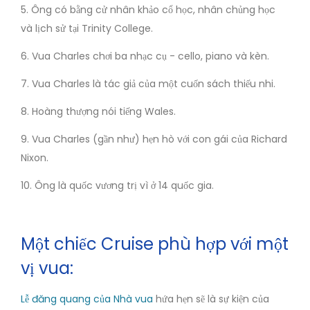
5. Ông có bằng cử nhân khảo cổ học, nhân chủng học
và lịch sử tại Trinity College.
6. Vua Charles chơi ba nhạc cụ - cello, piano và kèn.
7. Vua Charles là tác giả của một cuốn sách thiếu nhi.
8. Hoàng thượng nói tiếng Wales.
9. Vua Charles (gần như) hẹn hò với con gái của Richard
Nixon.
10. Ông là quốc vương trị vì ở 14 quốc gia.
Một chiếc Cruise phù hợp với một
vị vua:
Lễ đăng quang của Nhà vua
hứa hẹn sẽ là sự kiện của