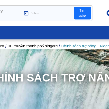
ty
Tìm
kiếm
ara
/
Du thuyền thành phố Niagara
/
Chính sách trợ năng - Niag
HÍNH SÁCH TRỢ NĂ