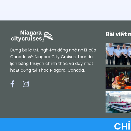
Bài viết 
Đừng bỏ lỡ trải nghiệm đáng nhớ nhất của
Canada với Niagara City Cruises, tour du
lịch bằng thuyền chính thức và duy nhất
hoạt động tại Thác Niagara, Canada.
L
L
i
i
ê
ê
n
n
k
k
ế
ế
t
t
v
đ
ớ
ế
i
n
CHỈ
F
I
a
n