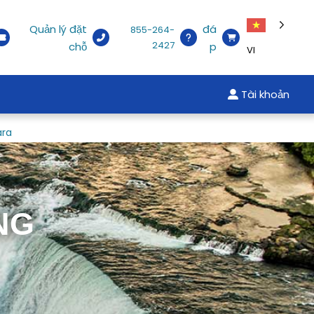
Quản lý đặt
đá
855-264-
2427
chỗ
p
VI
Tài khoản
ara
NG