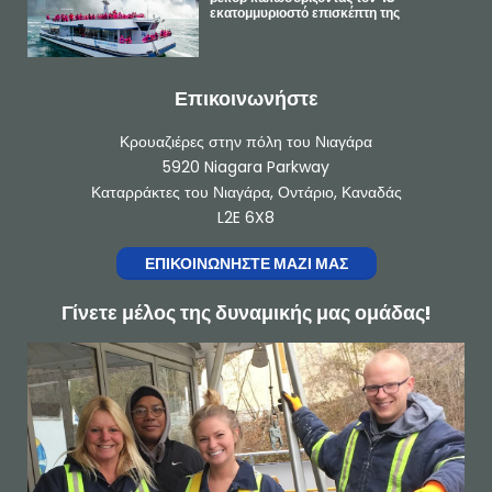
m
εκατομμυριοστό επισκέπτη της
Επικοινωνήστε
Κρουαζιέρες στην πόλη του Νιαγάρα
5920 Niagara Parkway
Καταρράκτες του Νιαγάρα, Οντάριο, Καναδάς
L2E 6X8
ΕΠΙΚΟΙΝΩΝΉΣΤΕ ΜΑΖΊ ΜΑΣ
Γίνετε μέλος της δυναμικής μας ομάδας!