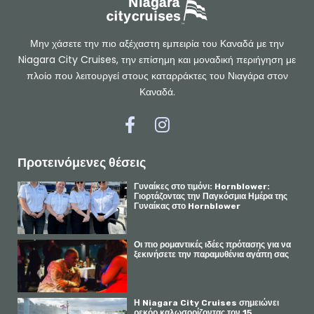
Μην χάσετε την πιο αξέχαστη εμπειρία του Καναδά με την
Niagara City Cruises, την επίσημη και μοναδική περιήγηση με
πλοίο που λειτουργεί στους καταρράκτες του Νιαγάρα στον
Καναδά.
Σ
Σ
ύ
ύ
ν
ν
δ
δ
ε
ε
Προτεινόμενες θέσεις
σ
σ
μ
μ
Γυναίκες στο τιμόνι: Hornblower:
ο
ο
Γιορτάζοντας την Παγκόσμια Ημέρα της
ς
ς
Γυναίκας στο Hornblower
σ
σ
τ
τ
ο
ο
F
I
Οι πιο ρομαντικές ιδέες πρότασης για να
a
n
ξεκινήσετε την παραμυθένια αγάπη σας
c
s
e
t
b
a
o
g
o
r
Η Niagara City Cruises σημειώνει
k
a
ρεκόρ καλωσορίζοντας τον 15