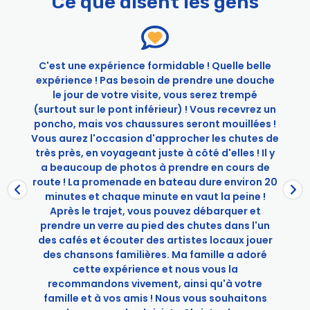
Ce que disent les gens
Promenades aux chutes du Niagara
Tour complet des chutes du Niagara : Promenade en
bateau et voyage derrière les chutes
First Niagara Boat et JBTF
C'est une expérience formidable ! Quelle belle
.
expérience ! Pas besoin de prendre une douche
Niagara Underground : Visite de la centrale électrique
le jour de votre visite, vous serez trempé
et du tunnel sous les chutes
(surtout sur le pont inférieur) ! Vous recevrez un
Saveurs du Canada : Tournée gastronomique à
poncho, mais vos chaussures seront mouillées !
Niagara-on-the-Lake
Vous aurez l'occasion d'approcher les chutes de
Toronto to Niagara Falls Day Trip with Boat Ride
très près, en voyageant juste à côté d'elles ! Il y
a beaucoup de photos à prendre en cours de
route ! La promenade en bateau dure environ 20
minutes et chaque minute en vaut la peine !
Après le trajet, vous pouvez débarquer et
prendre un verre au pied des chutes dans l'un
des cafés et écouter des artistes locaux jouer
des chansons familières. Ma famille a adoré
cette expérience et nous vous la
recommandons vivement, ainsi qu'à votre
famille et à vos amis ! Nous vous souhaitons