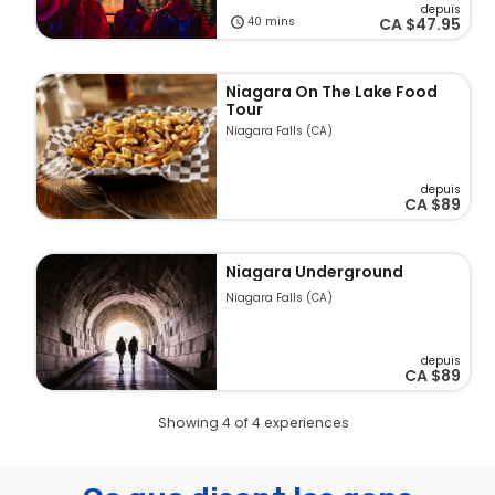
depuis
40 mins
CA
$47.95
Niagara On The Lake Food
Tour
Niagara Falls (CA)
depuis
CA
$89
Niagara Underground
Niagara Falls (CA)
depuis
CA
$89
Showing 4 of 4 experiences
Pages
Entrée au pont d'observation de la tour Skylon