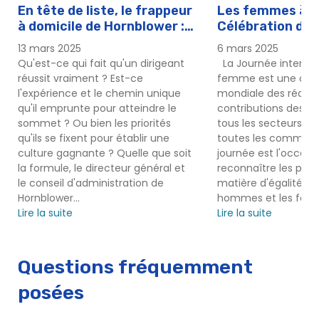
En tête de liste, le frappeur
Les femmes à la
à domicile de Hornblower :
Célébration de 
Mike Flaskey, PDG
internationale 
13 mars 2025
6 mars 2025
à Hornblower
Qu'est-ce qui fait qu'un dirigeant
La Journée internat
réussit vraiment ? Est-ce
femme est une célé
l'expérience et le chemin unique
mondiale des réalisa
qu'il emprunte pour atteindre le
contributions des 
sommet ? Ou bien les priorités
tous les secteurs d'a
qu'ils se fixent pour établir une
toutes les communa
culture gagnante ? Quelle que soit
journée est l'occasi
la formule, le directeur général et
reconnaître les prog
le conseil d'administration de
matière d'égalité en
Hornblower...
hommes et les fem
Lire la suite
Lire la suite
Questions fréquemment
posées