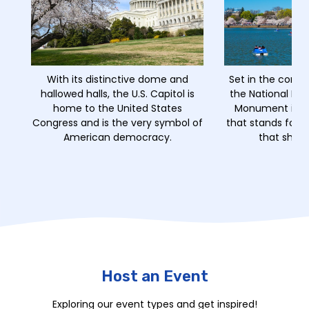
With its distinctive dome and
Set in the comm
hallowed halls, the U.S. Capitol is
the National Mal
home to the United States
Monument is a 
Congress and is the very symbol of
that stands for th
American democracy.
that shape
Host an Event
Exploring our event types and get inspired!