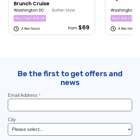
Brunch Cruise
Washington DC
•
Buffet-Style
Washington D
Buy 1, Get 1 50% off
Buy 1, Get 1 50% of
$69
from
A few hours
A few hours