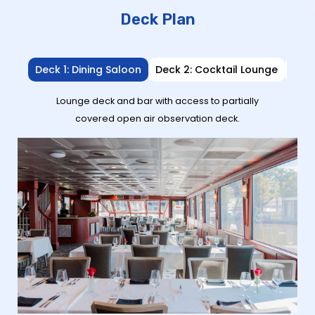
Deck Plan
Deck 1: Dining Saloon
Deck 2: Cocktail Lounge
Deck
Lounge deck and bar with access to partially
covered open air observation deck.