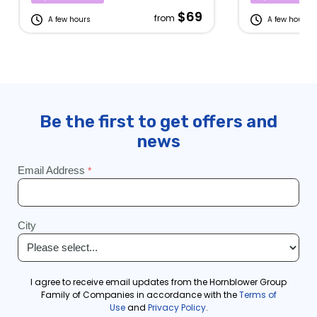
$69
from
A few hours
A few hours