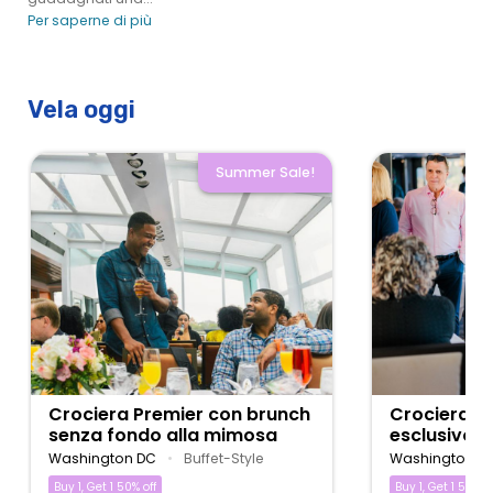
Per saperne di più
Vela oggi
Summer Sale!
Crociera Premier con brunch
Crociera c
senza fondo alla mimosa
esclusivo
Washington DC
•
Buffet-Style
Washington D
Buy 1, Get 1 50% off
Buy 1, Get 1 50% of