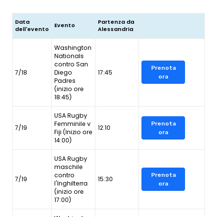
Data
Partenza da
Evento
dell'evento
Alessandria
Washington
Nationals
contro San
Prenota
7/18
Diego
17:45
ora
Padres
(inizio ore
18:45)
USA Rugby
Femminile v
Prenota
7/19
12:10
Fiji (Inizio ore
ora
14:00)
USA Rugby
maschile
contro
Prenota
7/19
15:30
l'Inghilterra
ora
(inizio ore
17:00)