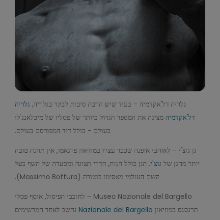
גלריה דל'אקדמיה – בעוד שיש הרבה סיבות לבקר בגלריה,
גלריה
דל'אקדמיה
מציגה את המספר הגדול ביותר של פסליו של מיכלאנג'לו
בעולם - כולל דוד המפורסם בעולם.
גן גוצ'י – לאוהבי אופנה שכבר עצרו במוזיאון פרגאמו, אין תחנה טובה
יותר מהגן של
גוצ'י
. הגן כולל חנות, חדרי תצוגה ומסעדה של השף בעל
השם העולמי מאסימו בוטורה (Massimo Bottura).
Museo Nazionale del Bargello – לחובבי הפיסול, אוסף פסלי
הרנסנס במוזיאון
Nazionale del Bargello
נחשב לאחד המרשימים