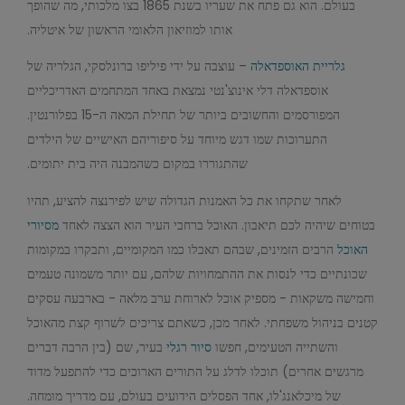
בעולם. הוא גם פתח את שעריו בשנת 1865 בצו מלכותי, מה שהופך
אותו למוזיאון הלאומי הראשון של איטליה.
גלריית האוספדאלה
– עוצבה על ידי פיליפו ברונלסקי, הגלריה של
אוספדאלה דלי אינוצ'נטי נמצאת באחד המתחמים האדריכליים
המפורסמים והחשובים ביותר של תחילת המאה ה-15 בפלורנטין.
התערוכות שמו דגש מיוחד על סיפוריהם האישיים של הילדים
שהתגוררו במקום כשהמבנה היה בית יתומים.
לאחר שתקחו את כל האמנות הגדולה שיש לפירנצה להציע, תהיו
בטוחים שיהיה לכם תיאבון. האוכל ברחבי העיר הוא הצצה לאחד
מסיורי
האוכל
הרבים הזמינים, שבהם תאכלו כמו המקומיים, ותבקרו במקומות
שכונתיים כדי לנסות את ההתמחויות שלהם, עם יותר משמונה טעמים
וחמישה משקאות - מספיק אוכל לארוחת ערב מלאה - בארבעה עסקים
קטנים בניהול משפחתי. לאחר מכן, כשאתם צריכים לשרוף קצת מהאוכל
והשתייה הטעימים, חפשו
סיור רגלי
בעיר, שם (בין הרבה דברים
מרגשים אחרים) תוכלו לדלג על התורים הארוכים כדי להתפעל מדוד
של מיכלאנג'לו, אחד הפסלים הידועים בעולם, עם מדריך מומחה.