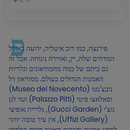
למד עוד
פ
פירנצה, כמו רוב איטליה, ידועה באוכל
המדהים שלה, יין, ואווירה נינוחה. אבל זה
גם ביתם של כמה מהמוזיאונים וגלריות
האמנות הגדולים בעולם. ממוזיאון דל
נובצ'נטו (Museo del Novecento)
ופאלאצו פיטי (Palazzo Pitti) ועד לגן
גוצ'י (Gucci Garden), גלריית אופיצי
(Uffizi Gallery), אין עיר טובה יותר
לספוג אמנות ותרבות מאשר מקום הולדתו