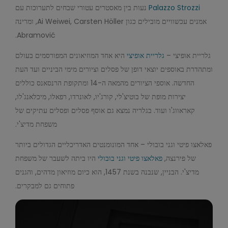
Palazzo Strozzi
נעות בין מאסטרים עטורי שבחים לתערוכות עם
אמנים עכשוויים מובילים כגון Ai Weiwei, Carsten Höller, ומרינה
Abramović.
גלריית אופיצי –
גלריית אופיצי
היא אחד המוזיאונים המפורסמים בעולם
ומתהדרת באוספים יוצאי דופן של פסלים וציורים מימי הביניים ועד העת
החדשה. אוספי הציורים מהמאה ה-14 ומתקופת הרנסאנס כוללים
יצירות מופת של בוטיצ'לי, קורג'יו, לאונרדו, רפאלו, מיכלאנג'לו,
קאראווג'ו ועוד. בגלריה נמצא גם אוסף פסלים ופסלים עתיקים של
משפחת מדיצ'י.
פאלאצו פיטי וגני בובולי – אחד המונומנטים האדריכליים הגדולים ביותר
של פירנצה,
פאלאצו פיטי וגני בובולי
היו ביתה לשעבר של משפחת
מדיצ'י. הבניין, שנבנה בשנת 1457, הוא כיום מוזיאון מדהים, והגנים
פתוחים גם למבקרים.