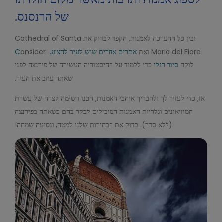
של הרנסנס.
ובין כל ההערכה לאמנות, הקפד לבדוק את Cathedral of Santa
Maria del Fiore ואת
אתרים אחרים שיש לעיר להציע. C
onsider
לוקח
סיור רגלי
כדי ללמוד על ההיסטוריה העשירה של פירנצה לפני
שאתה עוזב את העיר.
אז, כדי לעזור לך ולחבריך אוהבי האמנות, הכנו רשימה קצרה של עשרת
המוזיאונים וגלריות האמנות המובילים לבקר בהם כשאתה בפירנצה
(ללא סדר). בדוק את הבחירות שלנו למטה, ונסיעה שמחה!