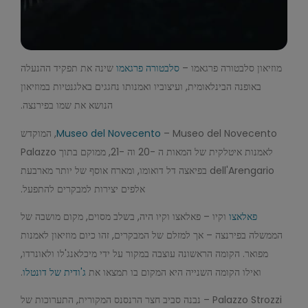
מוזיאון סלבטורה פרגאמו –
סלבטורה פרגאמו
שינה את תפקיד ההנעלה
באופנה הבינלאומית, ועיצוביו ואמנותו נחגגים באלגנטיות במוזיאון
הנושא את שמו בפירנצה.
Museo del Novecento
– Museo del Novecento, המוקדש
לאמנות איטלקית של המאות ה -20 וה -21, ממוקם בתוך Palazzo
dell'Arengario בפיאצה דל דואומו, ומארח אוסף של יותר מארבעת
אלפים יצירות למבקרים להתפעל.
פאלאצו
וקיו – פאלאצו וקיו היה, בשלב מסוים, מקום מושבה של
הממשלה בפירנצה – אך למזלם של המבקרים, זהו כיום מוזיאון לאמנות
מפואר. הקומה הראשונה עוצבה במקור על ידי מיכלאנג'לו ולאונרדו,
ואילו הקומה השנייה היא המקום בו תמצאו את
ג'ודית של דונטלו
.
Palazzo Strozzi – נבנה סביב חצר הרנסנס המקורית, התערוכות של