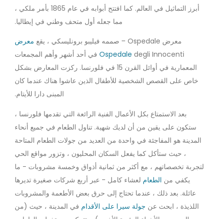
أبرز التماثيل في العالم. كما افتتح أبوابه في عام 1865 بأمر ملكي ،
مما جعله أول متحف وطني في إيطاليا.
معرض Ospedale – صممه فيليبو برونليسكي ، يقع
معرض
Ospedale
degli Innocenti في أحد أشهر وأهم المجمعات
المعمارية في أوائل القرن 15 في فلورنسا. ركزت المعارض بشكل
خاص على القصص الشخصية للأطفال الذين عاشوا هناك عندما كان
المبنى دارا للأيتام.
بعد الاستمتاع بكل الأعمال الفنية الرائعة التي تقدمها فلورنسا ،
ستكون على يقين من أن لديك شهية. تناول الطعام في جميع أنحاء
المدينة هو المفاجئة في واحدة من العديد من جولات الطعام المتاحة
، حيث ستأكل كما يفعل السكان المحليون ، وتزور مواقع الحي
لتجربة تخصصاتهم ، مع أكثر من ثمانية أذواق وخمسة مشروبات - ما
يكفي من
الطعام
لعشاء كامل - عبر أربع شركات صغيرة تديرها
عائلة. بعد ذلك ، عندما تحتاج إلى حرق بعض الأطعمة والمشروبات
اللذيذة ، ابحث عن
جولة سيرا على الأقدام
في المدينة ، حيث (من