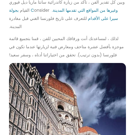
وبين كل تقدير الفن ، تأكد من زيارة كاتدرائية سانتا ماريا ديل فيوري
وغيرها من المواقع التي تقدمها المدينة. C
onsider القيام
بجولة
سيرا على الأقدام
للتعرف على تاريخ فلورنسا الغني قبل مغادرة
المدينة.
لذلك ، لمساعدتك أنت ورفاقك المحبين للفن ، قمنا بتجميع قائمة
موجزة بأفضل عشرة متاحف ومعارض فنية لزيارتها عندما تكون في
فلورنسا (بدون ترتيب). تحقق من اختياراتنا أدناه ، وسفر سعيد!