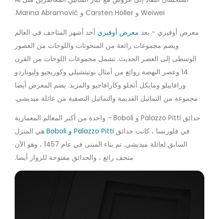
Weiwei و Carsten Höller و Marina Abramović.
معرض أوفيزي - يعد
معرض أوفيزي
أحد أشهر المتاحف في العالم
ويضم مجموعات رائعة من المنحوتات واللوحات من العصور
الوسطى إلى العصر الحديث. تشمل مجموعات اللوحات من القرن
14 وعصر النهضة روائع من أمثال بوتيتشيلي وكوريجيو وليوناردو
ورافاييلو ومايكل أنجلو وكارافاجيو والمزيد. يضم المعرض أيضا
مجموعة من التماثيل القديمة والتماثيل النصفية من عائلة ميديشي.
حدائق Palazzo Pitti و Boboli - واحدة من أكبر المعالم المعمارية
في فلورنسا ، كانت حدائق
Palazzo Pitti و Boboli
هي المنزل
السابق لعائلة ميديشي. تم بناء المبنى في عام 1457 ، وهو الآن
متحف رائع ، والحدائق مفتوحة للزوار أيضا.