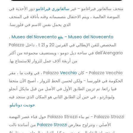
متحف سالفاتور فيراغامو – غير
سالفاتوري فيراغامو
دور الأحذية في
الموضة العالمية ، ويتم الاحتفال بتصميماته وفنه بأناقة في المتحف
الذي يحمل نفس الاسم في فلورنسا.
Museo del Novecento – يقع Museo del Novecento
،
المخصص للفن الإيطالي في القرنين 20 و 21 t ، داخل Palazzo
dell'Arengario في ساحة ديل دومو ، ويستضيف مجموعة من أكثر
من أربعة آلاف عمل للزوار للاستمتاع بها.
Palazzo Vecchio - كان Palazzo
Vecchio
، في وقت ما ، مقر
الحكومة في فلورنسا - ولكن لحسن الحظ للزوار ، أصبح الآن متحفا
فنيا رائعا. تم تزيين الطابق الأول في الأصل من قبل مايكل أنجلو
وليوناردو ، في حين أن الطابق الثاني هو المكان الذي ستجد فيه
جوديث دوناتيلو
.
Palazzo Strozzi - تم بناء Palazzo Strozzi حول فناء عصر النهضة
الأصلي ، وتتراوح معارض
Palazzo Strozzi
من أساتذة نالت
استحسان النقاد إلى عروض مع كبار الفنانين المعاصرين مثل Ai