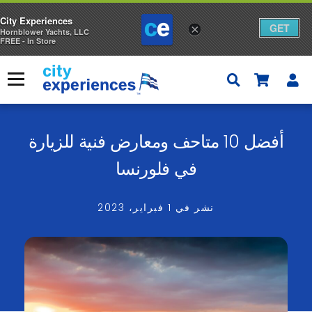
City Experiences
GET
×
Hornblower Yachts, LLC
FREE - In Store
ا
إ
س
قائمة
ا
×
ل
ة
أفضل 10 متاحف ومعارض فنية للزيارة
ا
في فلورنسا
ل
ت
نشر في
1 فبراير، 2023
س
و
ق