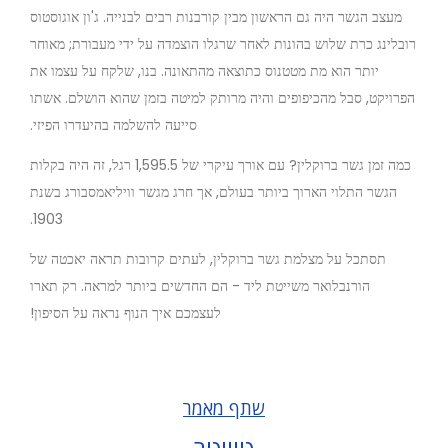
מעצב הגשר היה גם הראשון מבין קורבנות רבים לבנייה. ג'ון אוגוסטוס
רובלינג כרת שלוש בהונות לאחר שרגלו הוצמדה על ידי מעבורת; מאוחר
יותר הוא מת מטטנוס כתוצאה מהתאונה. בנו, שלקח על עצמו את
הפרויקט, סבל מהכיפופים והיה מרותק למיטה בזמן שהוא הושלם. אשתו
סייעה להשלמה בהיעדרו הפיזי.
כמה זמן גשר ברוקלין? עם אורך עיקרי של 1,595.5 רגל, זה היה בקלות
הגשר התלוי הארוך ביותר בעולם, אך חרג מגשר וויליאמסבורג בשנת
1903.
תסתכל על מצלמת גשר ברוקלין, לעתים קרובות תראה יאכטה של
הורנבלואר משייטת ליד - הם החדשים ביותר למראה. רק תארו
לעצמכם איך הנוף נראה על הסיפון!
שתף מאמר
טוויטר