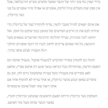
ברור שאין נוף טוב יותר של הגשר מאשר מהמים בשייט הורנבלואר, אבל
אין ספק שזה משלים טיול הליכה, אופניים או אפילו סיור אופניים על פני
המשך
גשר ברוקלין.
לקופה
אם אתם יוצאים לטיול מעבר לגשר, עדיף להתחיל בצד של ברוקלין כדי
שיהיה לכם את קו הרקיע המרשים של מנהטן בנוף שלכם כל הזמן. ואל
תדאגו לגבי מכוניות, שבילי ההליכה והרכיבה המיועדים נמצאים מעל
התנועה, כל מה שאתם צריכים לדאוג לגביו זה רוכבי אופניים והולכי
רגל! הקפידו לצלם סלפי בדרך.
תוכלו גם להבחין במדור המוקדש ל'מנעולי אהבה'. מנעולי אהבה הם
תופעה חדשה, שהתחילה ככל הנראה בגשר פונט דה ארטס בפריז, שלאט
לאט מסירים את מנעוליו בשל בעיות שהמשקל גורם להן. הם גם
מוסרים באופן קבוע מגשר ברוקלין, אז אולי עדיף לא להוסיף אחד אם
אתה רוצה שזה יסמל אהבה אינסופית!
השלמת גשר ברוקלין הייתה הפעם הראשונה שמנהטן וברוקלין חוברו,
כאשר הגשר נמתח מעל נהר האיסט.