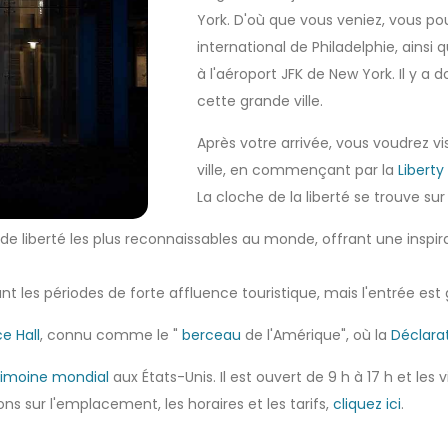
York. D'où que vous veniez, vous po
international de Philadelphie, ainsi 
à l'aéroport JFK de New York. Il y 
cette grande ville.
Après votre arrivée, vous voudrez vis
ville, en commençant par la
Liberty 
La cloche de la liberté se trouve sur 
de liberté les plus reconnaissables au monde, offrant une inspi
t les périodes de forte affluence touristique, mais l'entrée est g
e Hall
, connu comme le "
berceau
de l'Amérique", où la
Déclara
trimoine mondial
aux États-Unis. Il est ouvert de 9 h à 17 h et les 
ions sur l'emplacement, les horaires et les tarifs,
cliquez ici
.