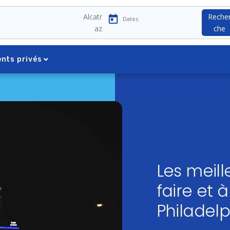
Alcatr
Reche
az
che
nts privés
Les meil
faire et à
Philadelp