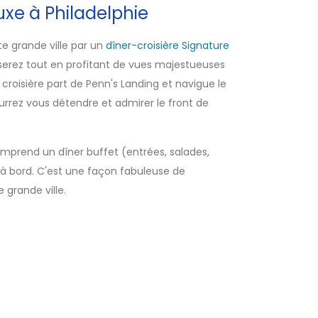
uxe à Philadelphie
e grande ville par un
dîner-croisière Signature
erez tout en profitant de vues majestueuses
a croisière part de Penn's Landing et navigue le
urrez vous détendre et admirer le front de
omprend un dîner buffet (entrées, salades,
 à bord. C'est une façon fabuleuse de
 grande ville.