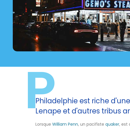
P
Philadelphie est riche d'un
Lenape et d'autres tribus am
Lorsque
William Penn
, un pacifiste
quaker
, est 