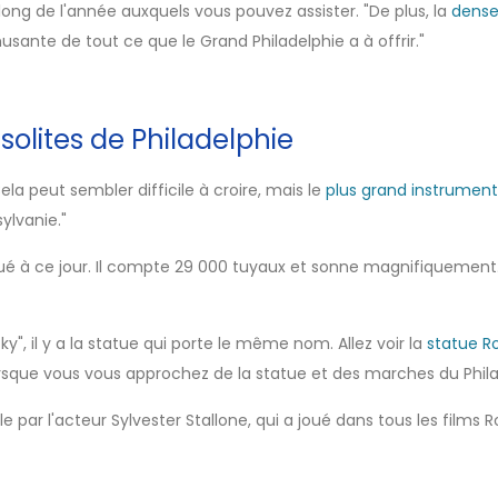
 long de l'année auxquels vous pouvez assister. "De plus, la
dense
sante de tout ce que le Grand Philadelphie a à offrir."
solites de Philadelphie
Cela peut sembler difficile à croire, mais le
plus grand instrumen
ylvanie."
oué à ce jour. Il compte 29 000 tuyaux et sonne magnifiquement
ky", il y a la statue qui porte le même nom. Allez voir la
statue R
rsque vous vous approchez de la statue et des marches du Phil
le par l'acteur Sylvester Stallone, qui a joué dans tous les films R