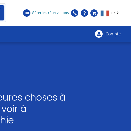
r
Gérer les réservations
FR
Compte
×
leures choses à
 voir à
hie