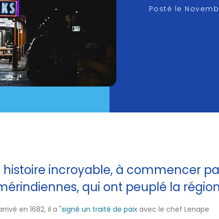
Posté le
Novembe
e histoire incroyable, à commencer pa
érindiennes, qui ont peuplé la région à
arrivé en 1682, il a "
signé un traité de paix
avec le chef Lenape