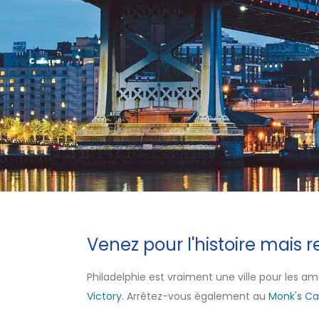
Venez pour l'histoire mais r
Philadelphie est vraiment une ville pour les am
Victory
. Arrêtez-vous également au
Monk's Ca