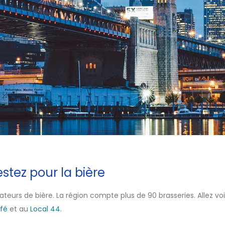
estez pour la bière
ateurs de bière. La région compte plus de 90 brasseries. Allez vo
fé
et au
Local 44
.