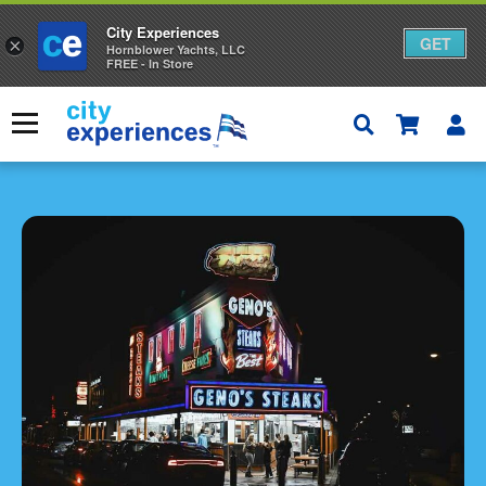
City Experiences
GET
×
Hornblower Yachts, LLC
FREE - In Store
콘
텐
메뉴
츠
×
로
건
너
뛰
기