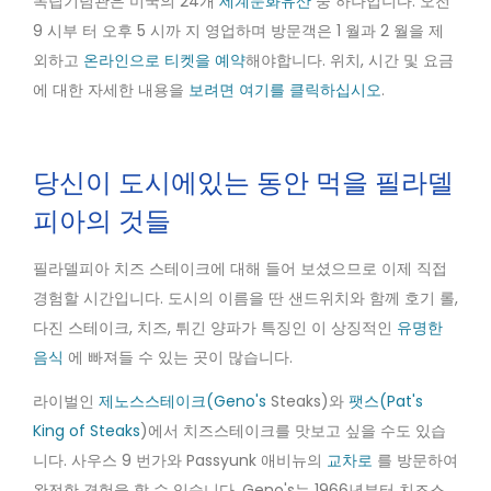
독립기념관은 미국의 24개
세계문화유산
중 하나입니다. 오전
9 시부 터 오후 5 시까 지 영업하며 방문객은 1 월과 2 월을 제
외하고
온라인으로 티켓을 예약
해야합니다. 위치, 시간 및 요금
에 대한 자세한 내용을
보려면 여기를 클릭하십시오
.
당신이 도시에있는 동안 먹을 필라델
피아의 것들
필라델피아 치즈 스테이크에 대해 들어 보셨으므로 이제 직접
경험할 시간입니다. 도시의 이름을 딴 샌드위치와 함께 호기 롤,
다진 스테이크, 치즈, 튀긴 양파가 특징인 이 상징적인
유명한
음식
에 빠져들 수 있는 곳이 많습니다.
라이벌인
제노스스테이크(Geno's
Steaks)와
팻스(Pat's
King of Steaks
)에서 치즈스테이크를 맛보고 싶을 수도 있습
니다. 사우스 9 번가와 Passyunk 애비뉴의
교차로
를 방문하여
완전한 경험을 할 수 있습니다. Geno's는 1966년부터 치즈스