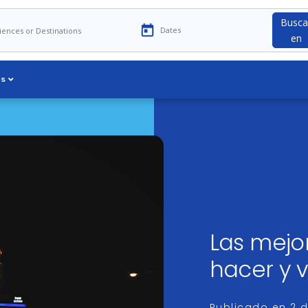
Busca
en
os
Las mejo
hacer y v
Publicado en
2 