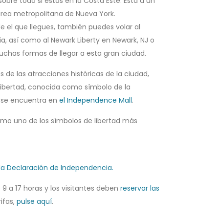
 sobre todo si estás en la Costa Este. Está a un
área metropolitana de Nueva York.
 el que llegues, también puedes volar al
ia, así como al Newark Liberty en Newark, NJ o
uchas formas de llegar a esta gran ciudad.
s de las atracciones históricas de la ciudad,
Libertad, conocida como símbolo de la
d se encuentra en
el Independence Mall
.
como uno de los símbolos de libertad más
 la Declaración de Independencia.
 9 a 17 horas y los visitantes deben
reservar las
ifas,
pulse aquí
.