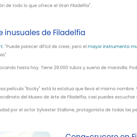
n de todo lo que ofrece el Gran Filadelfia".
 inusuales de Filadelfia
rt
. "Puede parecer difícil de creer, pero el
mayor instrumento mu
ia".
tocando hasta hoy. Tiene 29.000 tubos y suena de maravilla. Pod
osa película "Rocky" está la estatua que lleva el mismo nombre.
calinata del Museo de Arte de Filadelfia, casi puedes escuchar 
dad por el actor Sylvester Stallone, protagonista de todas las pe
Cena-crucero en Fi