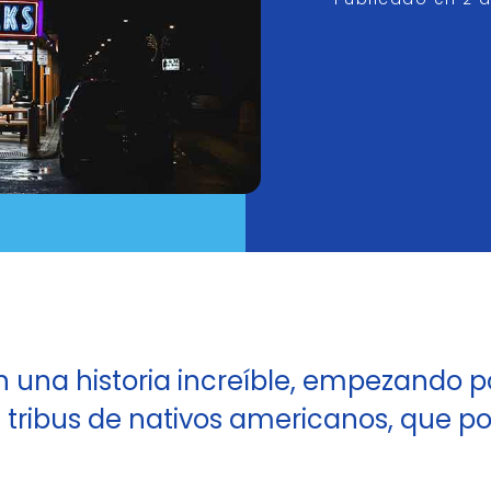
n una historia increíble, empezando p
s tribus de nativos americanos, que p