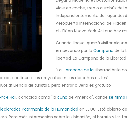
Llegar a Filadelfia es bastante fácil,
viaje en coche, tren o autobús del 
Independientemente del lugar desde
Aeropuerto Internacional de Filadelf
al JFK en Nueva York. Así que hay m
Cuando llegue, querrá visitar alguna
empezando por la
Campana
de la 
libertad. La Campana de la Liberta
"La
Campana de la
Libertad brilla 
ción continua a los creyentes en los derechos civiles".
or afluencia de turistas, pero entrar a verla es gratuito.
nce Hall
, conocido como "la
cuna
de América", donde
se firmó
declarados Patrimonio de la Humanidad
en EE.UU. Está abierto de
ero. Para más información sobre la ubicación, el horario y las tar