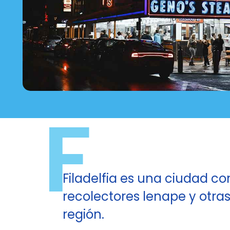
F
Filadelfia es una ciudad co
recolectores lenape y otra
región.