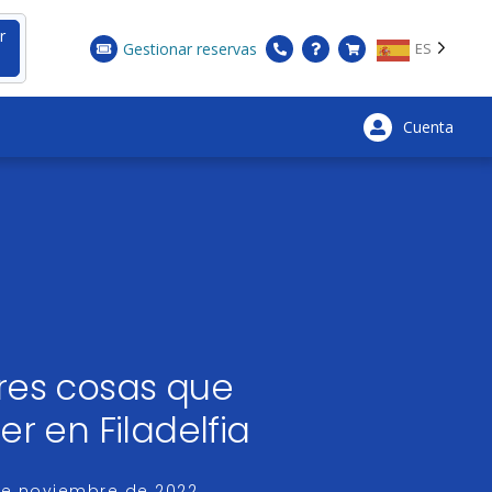
r
Gestionar reservas
ES
Cuenta
×
res cosas que
er en Filadelfia
de noviembre de 2022