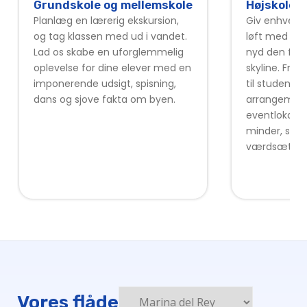
Grundskole og mellemskole
Højskole
Planlæg en lærerig ekskursion,
Giv enhver b
og tag klassen med ud i vandet.
løft med en 
Lad os skabe en uforglemmelig
nyd den fant
oplevelse for dine elever med en
skyline. Fr
imponerende udsigt, spisning,
til studenter
dans og sjove fakta om byen.
arrangement
eventlokaler
minder, som 
værdsætte fo
Vores flåde