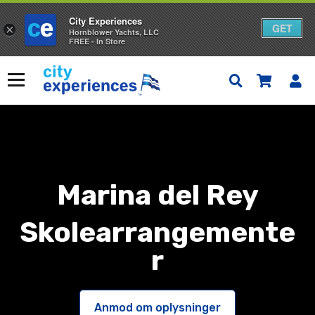
City Experiences
GET
×
Hornblower Yachts, LLC
FREE - In Store
Gå
til
Menu
indhold
Marina del Rey
Skolearrangemente
r
Anmod om oplysninger