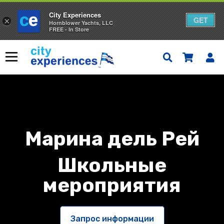
City Experiences
GET
×
Hornblower Yachts, LLC
FREE - In Store
Skip
to
Меню
content
Марина дель Рей
Школьные
мероприятия
Запрос информации