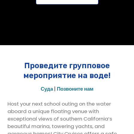
Проведите групповое
мероприятие на воде!
Суда
|
Позвоните нам
Host your next school outing on the water
aboard a unique floating venue with
exceptional views of southern California’s
beautiful marina, towering yachts, and
gorgeous homes! City Cruises offers a safe