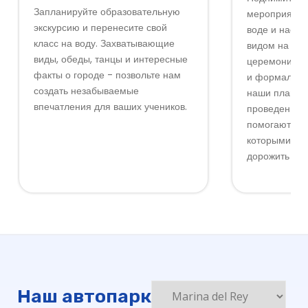
Запланируйте образовательную
мероприятия,
экскурсию и перенесите свой
воде и насла
класс на воду. Захватывающие
видом на неб
виды, обеды, танцы и интересные
церемоний д
факты о городе - позвольте нам
и формальны
создать незабываемые
наши плавуч
впечатления для ваших учеников.
проведения 
помогают соз
которыми сту
дорожить веч
Наш автопарк