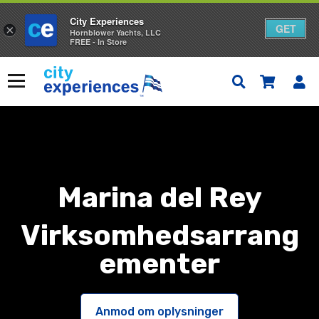
City Experiences
GET
×
Hornblower Yachts, LLC
FREE - In Store
Gå
til
Menu
indhold
Marina del Rey
Virksomhedsarrang
ementer
Anmod om oplysninger