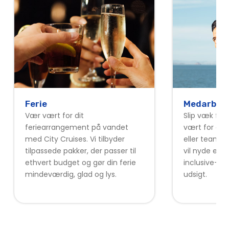
Ferie
Medarbejd
Vær vært for dit
Slip væk fra
feriearrangement på vandet
vært for din
med City Cruises. Vi tilbyder
eller teamud
tilpassede pakker, der passer til
vil nyde en u
ethvert budget og gør din ferie
inclusive-pa
mindeværdig, glad og lys.
udsigt.