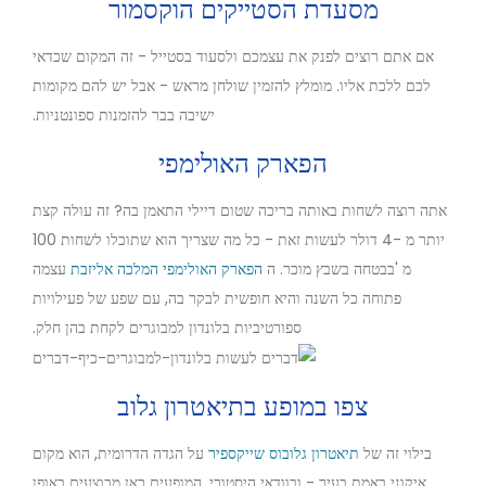
מסעדת הסטייקים הוקסמור
אם אתם רוצים לפנק את עצמכם ולסעוד בסטייל - זה המקום שכדאי
לכם ללכת אליו. מומלץ להזמין שולחן מראש - אבל יש להם מקומות
ישיבה בבר להזמנות ספונטניות.
הפארק האולימפי
אתה רוצה לשחות באותה בריכה שטום דיילי התאמן בה? זה עולה קצת
יותר מ -4 דולר לעשות זאת - כל מה שצריך הוא שתוכלו לשחות 100
מ 'בבטחה בשבץ מוכר. ה
הפארק האולימפי המלכה אליזבת
עצמה
פתוחה כל השנה והיא חופשית לבקר בה, עם שפע של פעילויות
ספורטיביות בלונדון למבוגרים לקחת בהן חלק.
צפו במופע בתיאטרון גלוב
בילוי זה של
תיאטרון גלובוס שייקספיר
על הגדה הדרומית, הוא מקום
איקוני באמת בעיר - ובוודאי היסטורי. המופעים כאן מבוצעים באופן