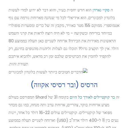
ה
סקיי גארדן
הוא חדש יחסית בעיר, והוא דבר לא ידוע למדי לעשות
בלונדון למבוגרים. הוא אידיאלי לכל מי שנהנה מארוחת גורמה עם נוף
אטמוספרי. ממוקם 155 מטר באוויר, מקבץ זה של ברים ומסעדות פופולרי
במיוחד בזריחה ובשקיעה - מי לא היה רוצה לראות את קרני השמש
הראשונות מאירות את הבירה? ארוחה לשניים כאן תעלה בממוצע 80
דולר. אין לך תקציב גדול? תוכלו גם לעלות וליהנות מהנופים בחינם, רק
להקפיד להזמין את הכרטיסים שלכם זמן רב מראש, ולהביא איתכם
תעודת זהות.
הרסיס (ובר רסיסי אקווה)
זה
בר קוקטיילים לאורך כל היום
בקומה 31 של Shard המפורסם בעולם
מציע ארוחות בוקר, צהריים, ארוחת ערב ותה מנחה, כמו גם מבחר
מפואר של קוקטיילים. קוקטיילים עולים 16-22 דולר כל אחד, יינות
נעים בין 11 ל-400 דולר ארה"ב (USD) וארוחה לשניים תעלה בממוצע