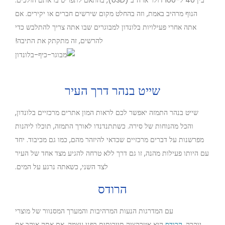
בין 40 ל-100 דולר ארה"ב (USD), בהתאם לתפריט בו אתם הולכים.
הנוף מרהיב באמת, וזה בהחלט מקום שירשים חברים או יקירים. אם
אתה אחרי פעילויות בלונדון למבוגרים שבו אתה צריך להתלבש כדי
להרשים, זה מתקתק את התיבה!
שייט בנהר דרך העיר
שייט בנהר התמזה יאפשר לכם לראות המון אתרים מרכזיים בלונדון,
והכל מהנוחות של סירה. כשתתנדנדו לאורך התמזה, תוכלו ליהנות
מפרשנות על דברים מרכזיים שכדאי להיזהר מהם, כמו גם מכיבוד. יחד
עם היותו פעילות מהנה, זו גם דרך ללא טרחה להגיע מצד אחד של העיר
לצד השני, כשאתה נרגע על המים.
הרודס
עם המדרגות הנעות המרהיבות והמערך המסנוור של מוצרי
יוקרה,
הרודס
היא אטרקציה תיירותית בפני עצמה. אם אתה אוהב את