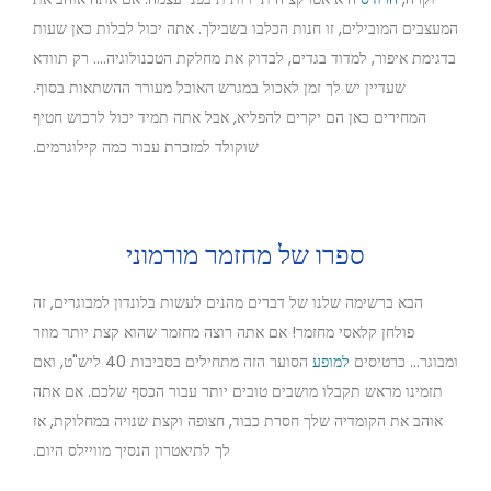
המעצבים המובילים, זו חנות הכלבו בשבילך. אתה יכול לבלות כאן שעות
בדגימת איפור, למדוד בגדים, לבדוק את מחלקת הטכנולוגיה.... רק תוודא
שעדיין יש לך זמן לאכול במגרש האוכל מעורר ההשתאות בסוף.
המחירים כאן הם יקרים להפליא, אבל אתה תמיד יכול לרכוש חטיף
שוקולד למזכרת עבור כמה קילוגרמים.
ספרו של מחזמר מורמוני
הבא ברשימה שלנו של דברים מהנים לעשות בלונדון למבוגרים, זה
פולחן קלאסי מחזמר! אם אתה רוצה מחזמר שהוא קצת יותר מוזר
ומבוגר... כרטיסים
למופע
הסוער הזה מתחילים בסביבות 40 ליש"ט, ואם
תזמינו מראש תקבלו מושבים טובים יותר עבור הכסף שלכם. אם אתה
אוהב את הקומדיה שלך חסרת כבוד, חצופה וקצת שנויה במחלוקת, אז
לך לתיאטרון הנסיך מוויילס היום.