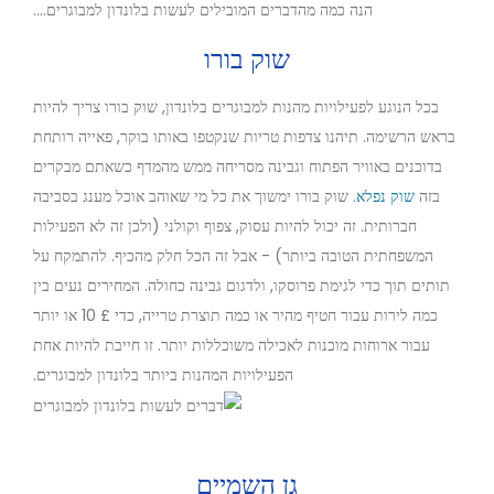
הנה כמה מהדברים המובילים לעשות בלונדון למבוגרים....
המשך
שוק בורו
לקופה
בכל הנוגע לפעילויות מהנות למבוגרים בלונדון, שוק בורו צריך להיות
בראש הרשימה. תיהנו צדפות טריות שנקטפו באותו בוקר, פאייה רותחת
בדוכנים באוויר הפתוח וגבינה מסריחה ממש מהמדף כשאתם מבקרים
בזה
שוק נפלא
. שוק בורו ימשוך את כל מי שאוהב אוכל מענג בסביבה
חברותית. זה יכול להיות עסוק, צפוף וקולני (ולכן זה לא הפעילות
המשפחתית הטובה ביותר) - אבל זה הכל חלק מהכיף. להתמקח על
תותים תוך כדי לגימת פרוסקו, ולדגום גבינה כחולה. המחירים נעים בין
כמה לירות עבור חטיף מהיר או כמה תוצרת טרייה, כדי £ 10 או יותר
עבור ארוחות מוכנות לאכילה משוכללות יותר. זו חייבת להיות אחת
הפעילויות המהנות ביותר בלונדון למבוגרים.
גן השמיים