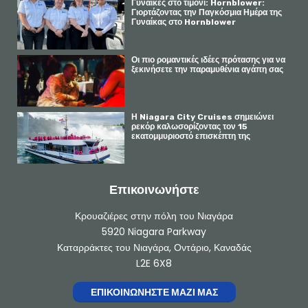
Γυναίκες στο τιμόνι: Hornblower:
ο
ο
Γιορτάζοντας την Παγκόσμια Ημέρα της
ς
ς
Γυναίκας στο Hornblower
σ
σ
τ
τ
ο
ο
F
I
Οι πιο ρομαντικές ιδέες πρότασης για να
a
n
ξεκινήσετε την παραμυθένια αγάπη σας
c
s
e
t
b
a
o
g
o
r
Η Niagara City Cruises σημειώνει
k
a
ρεκόρ καλωσορίζοντας τον 15
m
εκατομμυριοστό επισκέπτη της
Επικοινωνήστε
Κρουαζιέρες στην πόλη του Νιαγάρα
5920 Niagara Parkway
Καταρράκτες του Νιαγάρα, Οντάριο, Καναδάς
L2E 6X8
ΕΠΙΚΟΙΝΩΝΉΣΤΕ ΜΑΖΊ ΜΑΣ