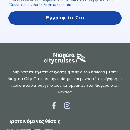
από την Οικογένεια Εταιρειών Hornblower Group σύμφωνα με το
Όρους χρήσης
και
Πολιτική απορρήτου
.
Μην χάσετε την πιο αξέχαστη εμπειρία του Καναδά με την
Niagara City Cruises, την επίσημη και μοναδική περιήγηση με
πλοίο που λειτουργεί στους καταρράκτες του Νιαγάρα στον
Καναδά.
Σ
Σ
ύ
ύ
ν
ν
δ
δ
ε
ε
Προτεινόμενες θέσεις
σ
σ
μ
μ