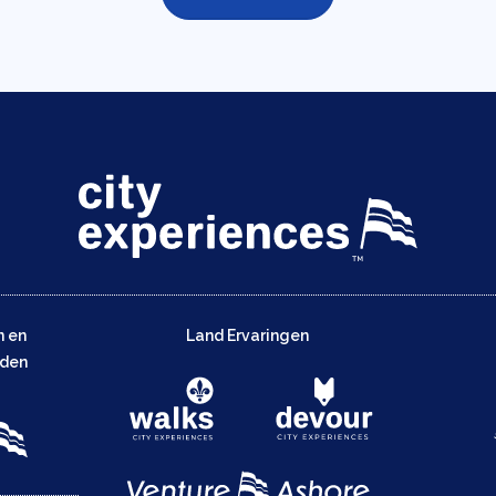
n en
Land Ervaringen
eden