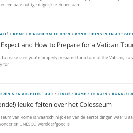
an een paar nuttige dagelijkse zinnen aan
TALIË
/
ROME
/
DINGEN OM TE DOEN
/
RONDLEIDINGEN EN ATTRACT
Expect and How to Prepare for a Vatican Tou
t to make sure you’re properly prepared for a tour of the Vatican, so 
y for
IEDENIS EN ARCHITECTUUR
/
ITALIË
/
ROME
/
TE DOEN
/
RONDLEID
ende!) leuke feiten over het Colosseum
eum van Rome is waarschijnlijk een van de eerste dingen waar u aa
 wonder en UNESCO werelderfgoed is