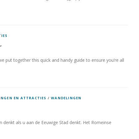
IES
r
we put together this quick and handy guide to ensure you’re all
INGEN EN ATTRACTIES
/
WANDELINGEN
n denkt als u aan de Eeuwige Stad denkt. Het Romeinse