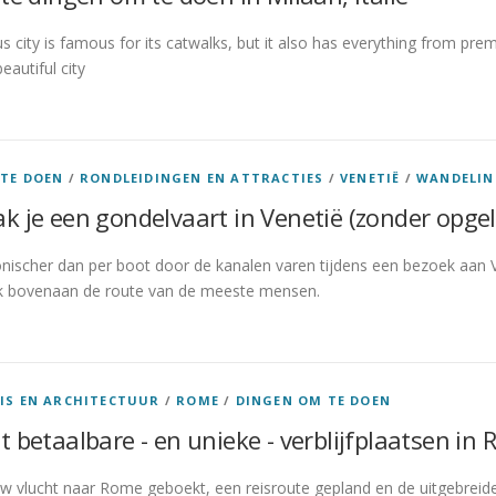
 city is famous for its catwalks, but it also has everything from prem
eautiful city
TE DOEN
/
RONDLEIDINGEN EN ATTRACTIES
/
VENETIË
/
WANDELIN
 je een gondelvaart in Venetië (zonder opgel
conischer dan per boot door de kanalen varen tijdens een bezoek aan Ve
jk bovenaan de route van de meeste mensen.
IS EN ARCHITECTUUR
/
ROME
/
DINGEN OM TE DOEN
 betaalbare - en unieke - verblijfplaatsen in
w vlucht naar Rome geboekt, een reisroute gepland en de uitgebreide