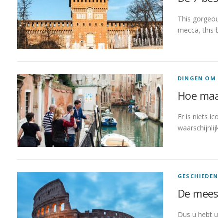
This gorgeous
mecca, this b
DINGEN OM 
Hoe maak
Er is niets i
waarschijnli
GESCHIEDEN
De meest
Dus u hebt u