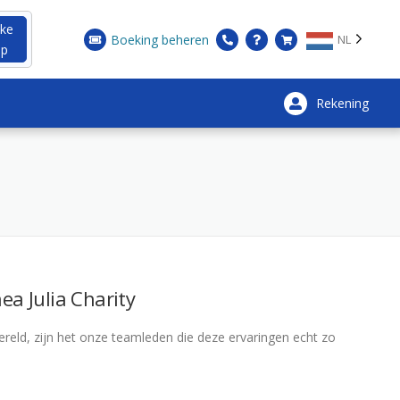
ke
Boeking beheren
NL
op
Rekening
×
ea Julia Charity
eld, zijn het onze teamleden die deze ervaringen echt zo