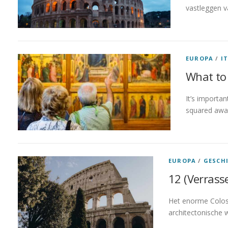
vastleggen v
EUROPA
/
I
What to 
It’s importan
squared awa
EUROPA
/
GESCH
12 (Verrass
Het enorme Coloss
architectonische