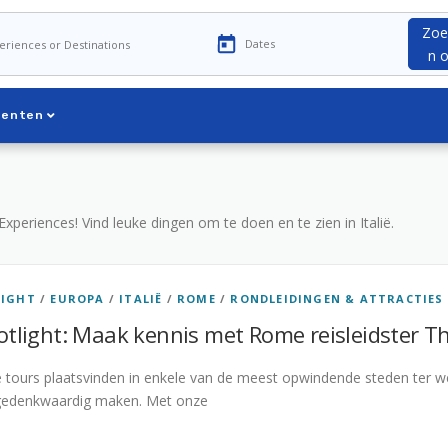
Zoe
n 
menten
Experiences! Vind leuke dingen om te doen en te zien in Italië.
LIGHT
/
EUROPA
/
ITALIË
/
ROME
/
RONDLEIDINGEN & ATTRACTIES
tlight: Maak kennis met Rome reisleidster Th
tours plaatsvinden in enkele van de meest opwindende steden ter wer
 gedenkwaardig maken. Met onze