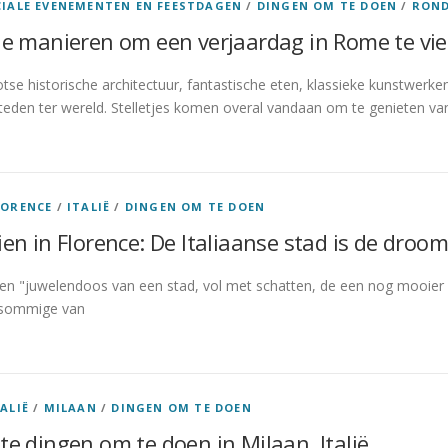
CIALE EVENEMENTEN EN FEESTDAGEN
/
DINGEN OM TE DOEN
/
ROND
le manieren om een verjaardag in Rome te vi
otse historische architectuur, fantastische eten, klassieke kunstwer
eden ter wereld. Stelletjes komen overal vandaan om te genieten va
LORENCE
/
ITALIË
/
DINGEN OM TE DOEN
ien in Florence: De Italiaanse stad is de droo
een "juwelendoos van een stad, vol met schatten, de een nog mooier 
e sommige van
TALIË
/
MILAAN
/
DINGEN OM TE DOEN
te dingen om te doen in Milaan, Italië