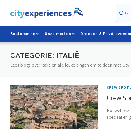
Overslaan
naar
inhoud
Bestemming
Onze merken
Groepen & Privé-evene
CATEGORIE:
ITALIË
Lees blogs over Italië en alle leuke dingen om te doen met City 
CREW SPOT
Crew Spo
Hoewel onze 
speciaal en