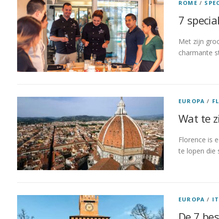
ROME
/
SPE
7 specia
Met zijn gro
charmante st
EUROPA
/
F
Wat te z
Florence is 
te lopen di
EUROPA
/
I
De 7 bes