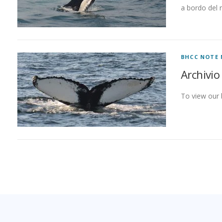
a bordo del
BHCC NOTE 
Archivio
To view our b
M
e
s
s