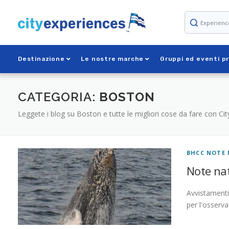
Passa
al
contenuto
Destinazione
Le nostre marche
Gruppi ed eventi pr
CATEGORIA:
BOSTON
Leggete i blog su Boston e tutte le migliori cose da fare con Ci
BHCC NOTE 
Note nat
Avvistamenti 
per l'osserv