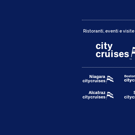
z
i
o
Ristoranti, eventi e visite
n
e