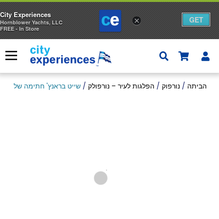
City Experiences
GET
×
Hornblower Yachts, LLC
FREE - In Store
ד
ל
ע
תפריט
ג
הביתה
/
נורפוק
/
הפלגות לעיר – נורפולק
/
שייט בראנץ' חתימה של יום רא
ל
ת
ק
נ
י
ו
ת