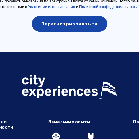
ен получать обновления по электронной почте от семьи компаний Hornblowe
соответствии с
Условиями использования
и
Политикой конфиденциальности
.
я и
Земельные опыты
Па
ности