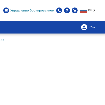
Управление бронированием
RU
Счет
ces