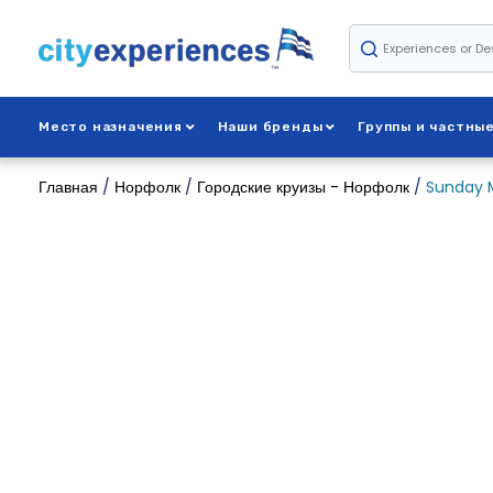
Skip
to
content
Место назначения
Наши бренды
Группы и частны
Главная
/
Норфолк
/
Городские круизы - Норфолк
/
Sunday M