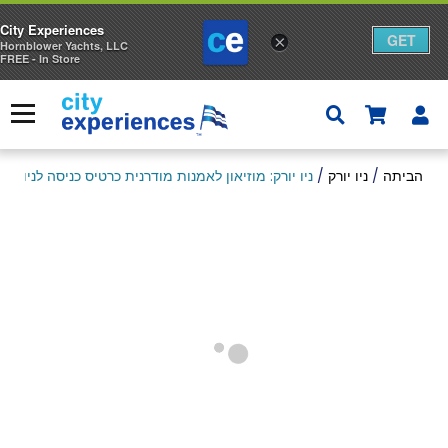
City Experiences
GET
×
Hornblower Yachts, LLC
FREE - In Store
ד
ל
ע
תפריט
ג
הביתה
/
ניו יורק
/
ניו יורק: מוזיאון לאמנות מודרנית כרטיס כניסה לניו יורק
ל
ת
ק
נ
י
ו
ת