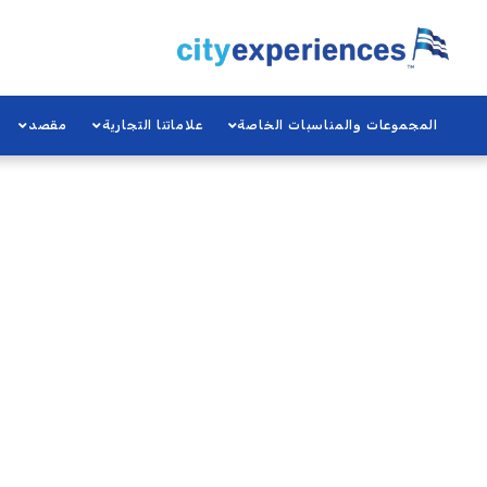
س
المجموعات والمناسبات الخاصة
علاماتنا التجارية
مقصد
ل
ة
ا
ل
ت
س
و
ق