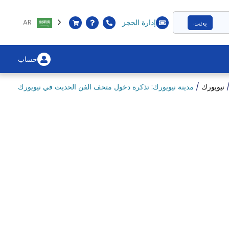
ا
إ
إدارة الحجز
AR
بحث
ا
حساب
نيويورك
/
مدينة نيويورك: تذكرة دخول متحف الفن الحديث في نيويورك