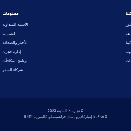
نا
معلومات
ور
الأسئلة المتداولة
ئف
اتصل بنا
بنا
الأخبار والصحافة
ونة
إدارة حجزك
ات
برنامج المكافآت
شركاء السفر
© تجارب™ المدينة 2023
Pier 3 , ذا إمباركاديرو , سان فرانسيسكو, كاليفورنيا 94111