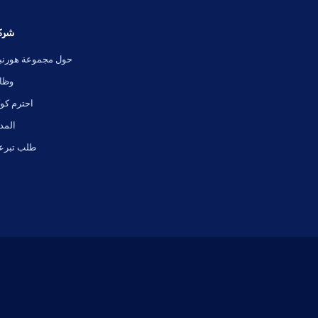
شركت
حول مجموعة هورنبل
وظا
احترم كوك
المد
طلب تبرع