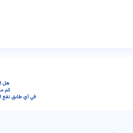
هل ل
كم من
في أي طابق تقع ل