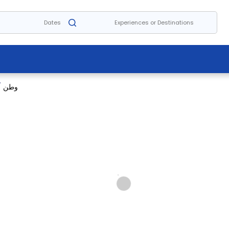
وطن
/