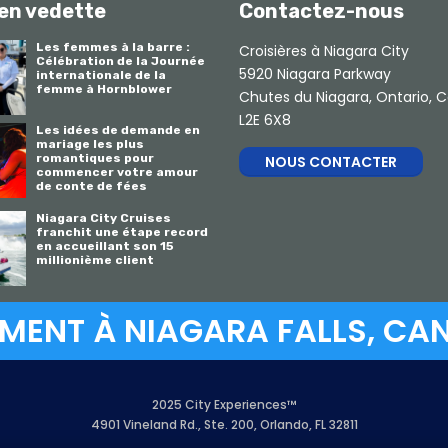
 en vedette
Contactez-nous
Les femmes à la barre :
Croisières à Niagara City
Célébration de la Journée
5920 Niagara Parkway
internationale de la
femme à Hornblower
Chutes du Niagara, Ontario, 
L2E 6X8
Les idées de demande en
mariage les plus
romantiques pour
NOUS CONTACTER
commencer votre amour
de conte de fées
Niagara City Cruises
franchit une étape record
en accueillant son 15
millionième client
MENT À NIAGARA FALLS, CA
2025 City Experiences™
4901 Vineland Rd., Ste. 200, Orlando, FL 32811