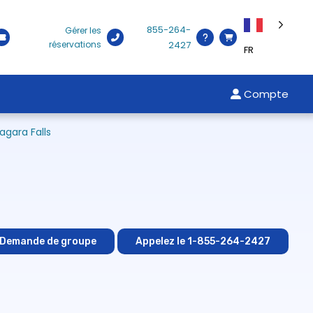
855-264-
Gérer les
réservations
2427
FR
Compte
gara Falls
Demande de groupe
Appelez le 1-855-264-2427