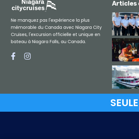
Articles
Ne manquez pas l'expérience la plus
mémorable du Canada avec Niagara City
Cruises, l'excursion officielle et unique en
bateau à Niagara Falls, au Canada.
L
L
i
i
e
e
n
n
v
v
e
e
r
r
s
s
F
I
a
n
c
s
SEULE
e
t
b
a
o
g
o
r
k
a
m