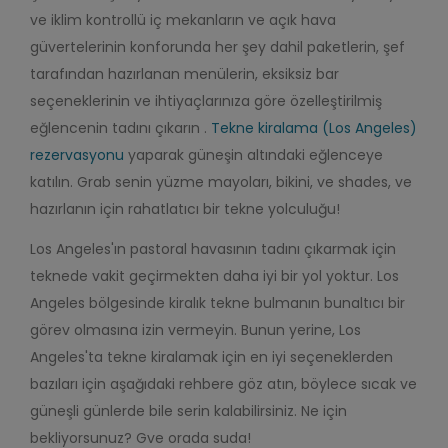
ve
iklim kontrollü iç
mekanların
ve
açık hava
güvertelerinin konforunda her şey dahil paketlerin, şef
tarafından hazırlanan menülerin, eksiksiz bar
seçeneklerinin ve ihtiyaçlarınıza göre özelleştirilmiş
eğlencenin tadını çıkarın
.
Tekne kiralama (Los Angeles)
rezervasyonu
yaparak güneşin altındaki eğlenceye
katılın.
G
rab senin
yüzme mayoları
,
bikini
,
ve
s
hades
,
ve
hazırlanın
için
rahatlatıcı bir tekne yolculuğu!
Los Angeles'ın pastoral havasının tadını çıkarmak için
teknede vakit geçirmekten daha iyi bir yol yoktur. Los
Angeles bölgesinde kiralık tekne bulmanın bunaltıcı bir
görev olmasına izin vermeyin. Bunun yerine, Los
Angeles'ta tekne kiralamak için en iyi seçeneklerden
bazıları için aşağıdaki rehbere göz atın, böylece sıcak ve
güneşli günlerde bile serin kalabilirsiniz.
Ne için
bekliyorsunuz
?
G
ve orada suda!