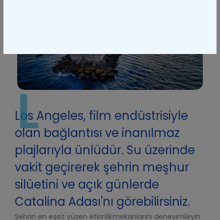
L
Los Angeles, film endüstrisiyle
olan bağlantısı ve inanılmaz
plajlarıyla ünlüdür. Su üzerinde
vakit geçirerek şehrin meşhur
silüetini ve açık günlerde
Catalina Adası'nı görebilirsiniz.
Şehrin en eşsiz yüzen etkinlik
mekanlarını
deneyimleyin