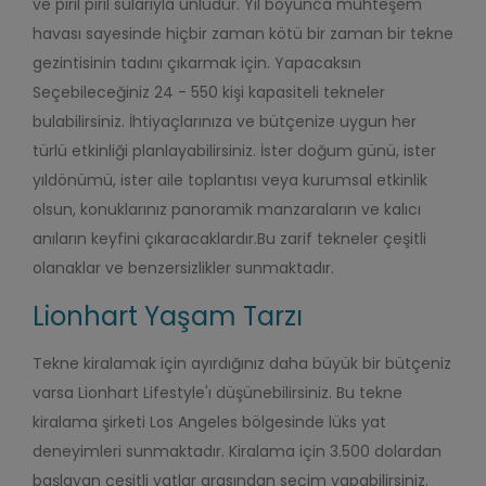
ve pırıl pırıl sularıyla ünlüdür.
Yıl boyunca muhteşem
havası sayesinde hiçbir zaman
kötü bir zaman
bir tekne
gezintisinin tadını çıkarmak için. Yapacaksın
Seçebileceğiniz 24 - 550 kişi kapasiteli tekneler
bulabilirsiniz.
İhtiyaçlarınıza ve bütçenize uygun her
türlü etkinliği planlayabilirsiniz. İster doğum günü, ister
yıldönümü, ister aile toplantısı veya kurumsal etkinlik
olsun, konuklarınız panoramik manzaraların ve kalıcı
anıların keyfini çıkaracaklardır.
Bu zarif tekneler çeşitli
olanaklar ve benzersizlikler sunmaktadır.
Lionhart Yaşam Tarzı
Tekne kiralamak için ayırdığınız daha büyük bir bütçeniz
varsa Lionhart Lifestyle'ı düşünebilirsiniz. Bu tekne
kiralama şirketi Los Angeles bölgesinde lüks yat
deneyimleri sunmaktadır. Kiralama için 3.500 dolardan
başlayan çeşitli yatlar arasından seçim yapabilirsiniz.