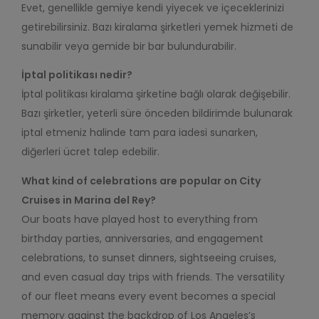
Evet, genellikle gemiye kendi yiyecek ve içeceklerinizi
getirebilirsiniz. Bazı kiralama şirketleri yemek hizmeti de
sunabilir veya gemide bir bar bulundurabilir.
İptal politikası nedir?
İptal politikası kiralama şirketine bağlı olarak değişebilir.
Bazı şirketler, yeterli süre önceden bildirimde bulunarak
iptal etmeniz halinde tam para iadesi sunarken,
diğerleri ücret talep edebilir.
What kind of celebrations are popular on City
Cruises in Marina del Rey?
Our boats have played host to everything from
birthday parties, anniversaries, and engagement
celebrations, to sunset dinners, sightseeing cruises,
and even casual day trips with friends. The versatility
of our fleet means every event becomes a special
memory against the backdrop of Los Angeles’s