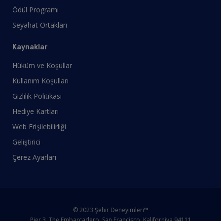
Ödül Programı
Seyahat Ortakları
Kaynaklar
Hüküm ve Koşullar
Kullanım Koşulları
Gizlilik Politikası
Hediye Kartları
Web Erişilebilirliği
Geliştirici
Çerez Ayarları
© 2023 Şehir Deneyimleri™
Pier 3, The Embarcadero, San Francisco, Kaliforniya 94111