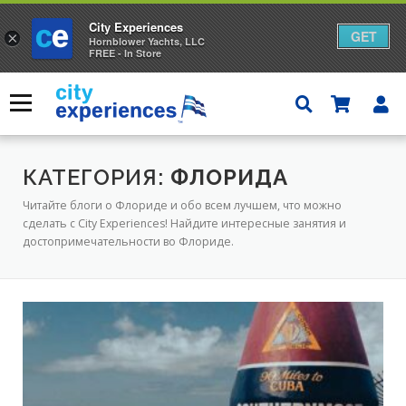
City Experiences
GET
×
Hornblower Yachts, LLC
FREE - In Store
Skip
to
Меню
content
КАТЕГОРИЯ:
ФЛОРИДА
Читайте блоги о Флориде и обо всем лучшем, что можно
сделать с City Experiences! Найдите интересные занятия и
достопримечательности во Флориде.