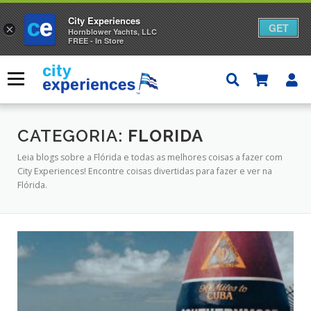
City Experiences
GET
×
Hornblower Yachts, LLC
FREE - In Store
Saltar
para
Menu
o
conteúdo
CATEGORIA:
FLORIDA
Leia blogs sobre a Flórida e todas as melhores coisas a fazer com
City Experiences! Encontre coisas divertidas para fazer e ver na
Flórida.