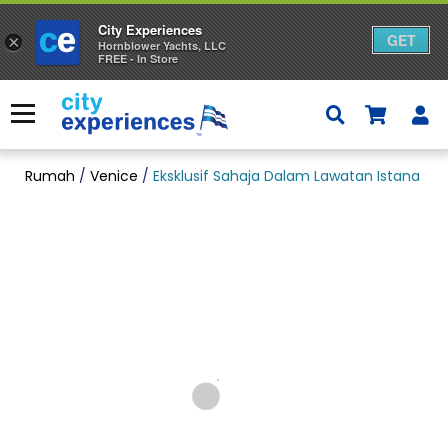
City Experiences
GET
×
Hornblower Yachts, LLC
FREE - In Store
Langkau
ke
Menu
kandungan
Rumah
/
Venice
/
Eksklusif Sahaja Dalam Lawatan Istana St.