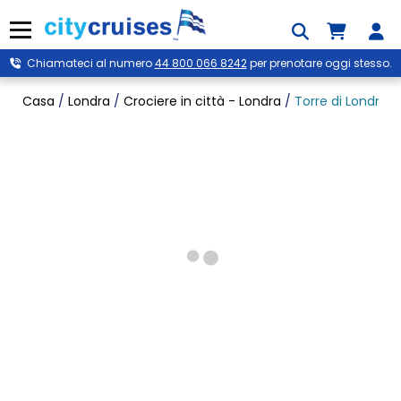
Passa
al
Menu
contenuto
Chiamateci al numero
44 800 066 8242
per prenotare oggi stesso.
Casa
/
Londra
/
Crociere in città - Londra
/
Torre di Londra p