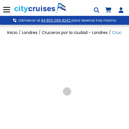
Ir
al
Menú
contenido
Llámenos al
44 800 066 8242
para reservar hoy mismo
Inicio
/
Londres
/
Cruceros por la ciudad - Londres
/
Crucero 