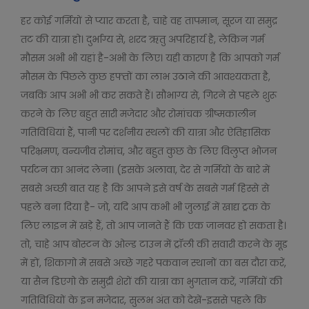
हर कोई गर्मियों से प्यार करता है, चाहे वह तापमान, सूरज या समुद्र
तट की यात्रा हो। दुर्भाग्य से, शरद ऋतु अपरिहार्य है, लेकिन गर्म
मौसम अभी भी यहां है-अभी के लिए। यही कारण है कि आपको गर्म
मौसम के पिछले कुछ हफ्तों का लाभ उठाने की आवश्यकता है,
जबकि आप अभी भी कर सकते हैं। सौभाग्य से, गिरने से पहले शुरू
करने के लिए बहुत सारी मजेदार और रोमांचक ग्रीष्मकालीन
गतिविधियां हैं, पानी पर दर्शनीय स्थलों की यात्रा और ऐतिहासिक
परिभ्रमण, वन्यजीव रोमांच, और बहुत कुछ के लिए विलुप्त भोजन
पर्यटन का आनंद लेना। (इसके अलावा, देर से गर्मियों के बारे में
सबसे अच्छी बात यह है कि आपने इसे वर्ष के सबसे गर्म हिस्से से
पहले बना दिया है- जो, यदि आप कभी भी जुलाई में खाद्य ट्रक के
लिए लाइन में खड़े हैं, तो आप जानते हैं कि एक जानवर हो सकता है।
तो, चाहे आप बोस्टन के ओल्ड टाउन में ट्रॉली की सवारी करने के मूड
में हों, शिकागो में सबसे अच्छे गहरे पकवान स्थानों का बस दौरा करें,
या सैन डिएगो के समुद्री शेरों की यात्रा का भुगतान करें, गर्मियों की
गतिविधियों के इन मजेदार, सुलभ अंत को देखें-इससे पहले कि