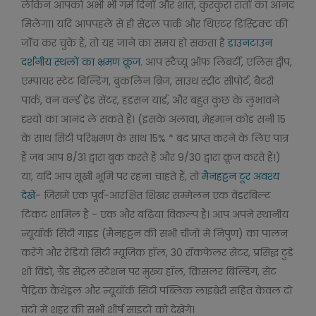
लेकिन आपको अभी भी गर्म दिनों और शांत, कुरकुरा रातों का आनंद
मिलेगा। यदि आपपहले से ही सेंट्रल पार्क और थिएटर डिस्ट्रिक्ट की
जाँच कर चुके हैं, तो यह जाने का समय हो सकता है
डाउनटाउन
दर्शनीय स्थलों का भ्रमण क्रूज
. आप स्टैच्यू ऑफ लिबर्टी, एलिस द्वीप,
एम्पायर स्टेट बिल्डिंग, ब्रुकलिन ब्रिज, साउथ स्ट्रीट सीपोर्ट, बैटरी
पार्क, वन वर्ल्ड ट्रेड सेंटर, हडसन यार्ड, और बहुत कुछ के लुभावने
दृश्यों का आनंद ले सकते हैं। (इसके अलावा, मेहमान कोड सनी 15
के साथ सिटी परिभ्रमण के साथ 15% * बंद प्राप्त करने के लिए पात्र
हैं जब आप 8/31 द्वारा बुक करते हैं और 9/30 द्वारा क्रूज करते हैं!)
या, यदि आप सूखी भूमि पर रहना चाहते हैं, तो
मैनहट्टन टूर अवश्य
देखें
- जिसमें एक पूर्व-आरक्षित शिखर सम्मेलन एक वेंडरबिल्ट
टिकट शामिल है - एक और बढ़िया विकल्प है। आप अपने स्थानीय
न्यूयॉर्क सिटी गाइड (मैनहट्टन की सभी चीजों में निपुण) का पालन
करेंगे और रेडियो सिटी म्यूजिक हॉल, 30 रॉकफेलर सेंटर, प्रसिद्ध टुडे
शो विंडो, ग्रैंड सेंट्रल स्टेशन पर मुख्य हॉल, क्रिसलर बिल्डिंग, सेंट
पैट्रिक कैथेड्रल और न्यूयॉर्क सिटी पब्लिक लाइब्रेरी सहित केवल दो
घंटों में शहर की सभी शीर्ष साइटों को देखेंगे।