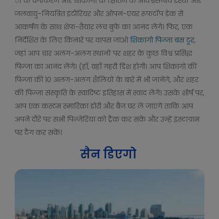
ों के वर्गीकरण और शिकागो के क्षितिज के अविश्वसनीय दृश्यों और
जलवायु-नियंत्रित इंटीरियर और ओपन-एयर रूफटॉप डेक से
आकर्षण के साथ शेफ-तैयार लंच बुफे का आनंद लेंगे। फिर, एक
निर्देशित के लिए किनारे पर वापस जाओ
शिकागो पिज्जा बस टूर
,
जहां आप चार अलग-अलग स्थानों पर शहर के कुछ विश्व प्रसिद्ध
पिज्जा का आनंद लेंगे। (हाँ, वहाँ गहरी डिश होगी। आप शिकागो की
पिज्जा की 10 अलग-अलग शैलियों के बारे में भी जानेंगे, और शहर
की पिज्जा संस्कृति के स्वादिष्ट इतिहास में स्वाद लेंगे। उसके शीर्ष पर,
आप एक कस्टम स्मारिका डोरी और बैज घर ले जाएंगे ताकि आप
अपने दौरे पर सभी पिज़्ज़ेरिया को ट्रैक कर सकें और उन्हें इंस्टाग्राम
पर टैग कर सकें।
सैन डिएगो