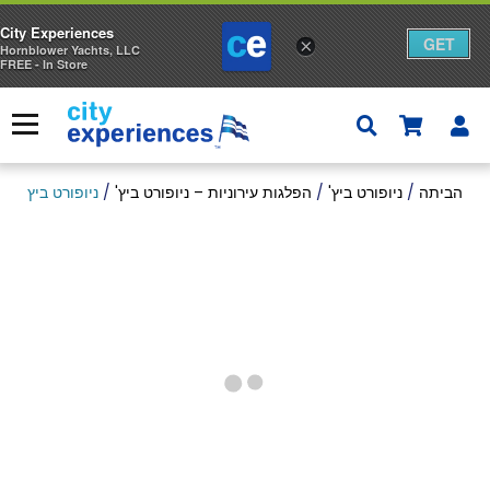
City Experiences
GET
×
Hornblower Yachts, LLC
FREE - In Store
ד
ל
ע
תפריט
ג
הביתה
/
ניופורט ביץ'
/
הפלגות עירוניות – ניופורט ביץ'
/
ניופורט ביץ' 4 ביולי מראות ושייט לגימות
ל
ת
ק
נ
י
ו
ת