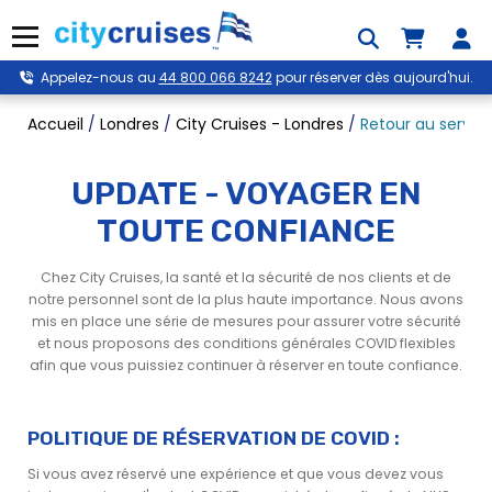
Skip
to
Menu
content
Appelez-nous au
44 800 066 8242
pour réserver dès aujourd'hui.
Accueil
/
Londres
/
City Cruises - Londres
/
Retour au servic
UPDATE - VOYAGER EN
TOUTE CONFIANCE
Chez City Cruises, la santé et la sécurité de nos clients et de
notre personnel sont de la plus haute importance. Nous avons
mis en place une série de mesures pour assurer votre sécurité
et nous proposons des conditions générales COVID flexibles
afin que vous puissiez continuer à réserver en toute confiance.
POLITIQUE DE RÉSERVATION DE COVID :
Si vous avez réservé une expérience et que vous devez vous