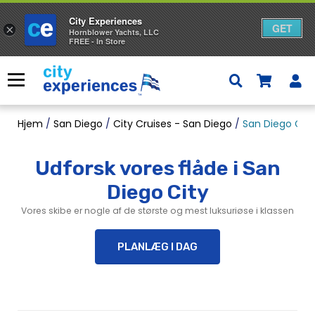
City Experiences
GET
×
Hornblower Yachts, LLC
FREE - In Store
Gå
til
Menu
indhold
Hjem
/
San Diego
/
City Cruises - San Diego
/
San Diego City
Udforsk vores flåde i San
Diego City
Vores skibe er nogle af de største og mest luksuriøse i klassen
PLANLÆG I DAG