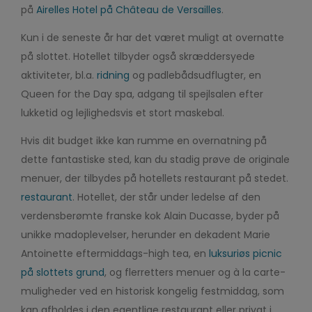
på
Airelles
Hotel på Château de Versailles
.
Kun i de seneste år har det været muligt at overnatte
på slottet. Hotellet tilbyder også skræddersyede
aktiviteter, bl.a.
ridning
og padlebådsudflugter, en
Queen for the Day spa, adgang til spejlsalen efter
lukketid og lejlighedsvis et stort maskebal.
Hvis dit budget ikke kan rumme en overnatning på
dette fantastiske sted, kan du stadig prøve de originale
menuer, der tilbydes på hotellets restaurant på stedet.
restaurant
. Hotellet, der står under ledelse af den
verdensberømte franske kok Alain Ducasse, byder på
unikke madoplevelser, herunder en dekadent Marie
Antoinette eftermiddags-high tea, en
luksuriøs picnic
på slottets grund
,
og flerretters menuer og à la carte-
muligheder ved en historisk kongelig festmiddag, som
kan afholdes i den egentlige restaurant eller privat i