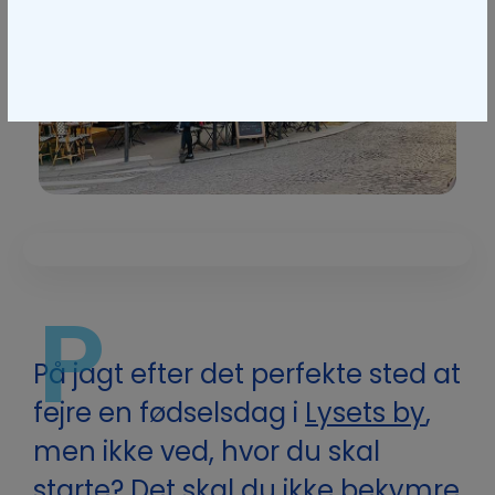
P
På jagt efter det perfekte sted at
fejre en fødselsdag i
Lysets by
,
men ikke ved, hvor du skal
starte? Det skal du ikke bekymre