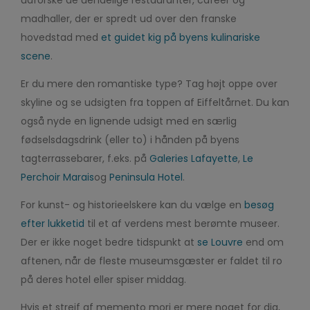
madhaller, der er spredt ud over den franske
hovedstad med
et guidet kig på byens kulinariske
scene
.
Er du mere den romantiske type? Tag højt oppe over
skyline og se udsigten fra toppen af Eiffeltårnet. Du kan
også nyde en lignende udsigt med en særlig
fødselsdagsdrink (eller to) i hånden på byens
tagterrassebarer, f.eks. på
Galeries Lafayette
,
Le
Perchoir Marais
og
Peninsula Hotel
.
For kunst- og historieelskere kan du vælge en
besøg
efter lukketid
til et af verdens mest berømte museer.
Der er ikke noget bedre tidspunkt at
se Louvre
end om
aftenen, når de fleste museumsgæster er faldet til ro
på deres hotel eller spiser middag.
Hvis et strejf af memento mori er mere noget for dig,