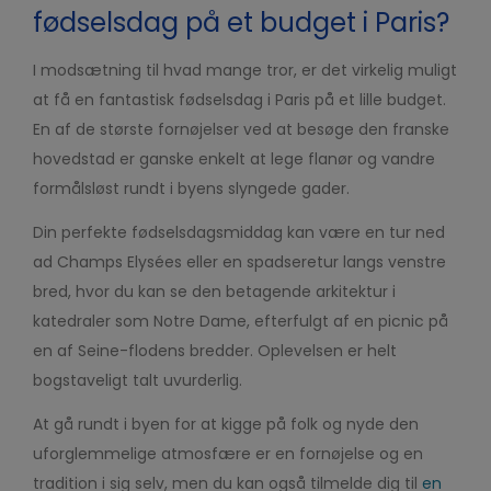
fødselsdag på et budget i Paris?
I modsætning til hvad mange tror, er det virkelig muligt
at få en fantastisk fødselsdag i Paris på et lille budget.
En af de største fornøjelser ved at besøge den franske
hovedstad er ganske enkelt at lege flanør og vandre
formålsløst rundt i byens slyngede gader.
Din perfekte fødselsdagsmiddag kan være en tur ned
ad Champs Elysées eller en spadseretur langs venstre
bred, hvor du kan se den betagende arkitektur i
katedraler som Notre Dame, efterfulgt af en picnic på
en af Seine-flodens bredder. Oplevelsen er helt
bogstaveligt talt uvurderlig.
At gå rundt i byen for at kigge på folk og nyde den
uforglemmelige atmosfære er en
fornøjelse og en
tradition i sig selv, men du kan også tilmelde dig til
en