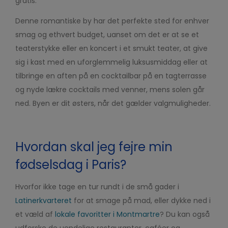
gratis.
Denne romantiske by har det perfekte sted for enhver
smag og ethvert budget, uanset om det er at se et
teaterstykke eller en koncert i et smukt teater, at give
sig i kast med en uforglemmelig luksusmiddag eller at
tilbringe en aften på en cocktailbar på en tagterrasse
og nyde lækre cocktails med venner, mens solen går
ned. Byen er dit østers, når det gælder valgmuligheder.
Hvordan skal jeg fejre min
fødselsdag i Paris?
Hvorfor ikke tage en tur rundt i de små gader i
Latinerkvarteret
for at smage på mad, eller dykke ned i
et væld af
lokale favoritter i Montmartre
? Du kan også
udforske de uendelige restauranter, caféer og