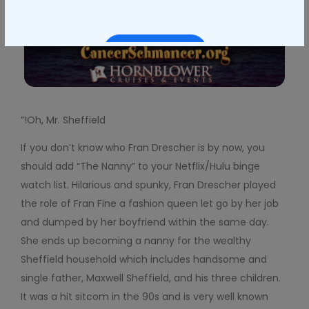
المتابعة
إلى
الخروج
Oh, Mr. Sheffield!”
If you don’t know who Fran Drescher is by now, you
should add “The Nanny” to your Netflix/Hulu binge
watch list. Hilarious and spunky, Fran Drescher played
the role of Fran Fine a fashion queen let go by her job
and dumped by her boyfriend within the same day.
She ends up becoming a nanny for the wealthy
Sheffield household which includes handsome and
single father, Maxwell Sheffield, and his three children.
It was a hit sitcom in the 90s and is very well known