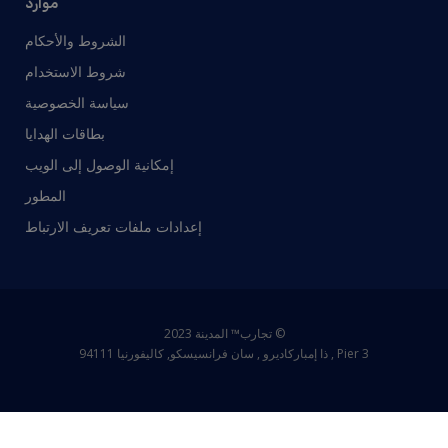
موارد
الشروط والأحكام
شروط الاستخدام
سياسة الخصوصية
بطاقات الهدايا
إمكانية الوصول إلى الويب
المطور
إعدادات ملفات تعريف الارتباط
© تجارب™ المدينة 2023
Pier 3 , ذا إمباركاديرو , سان فرانسيسكو, كاليفورنيا 94111