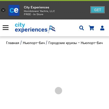
City Experiences
GET
×
Hornblower Yachts, LLC
FREE - In Store
Skip
to
Меню
content
Главная
/
Ньюпорт-Бич
/
Городские круизы - Ньюпорт-Бич
/
К