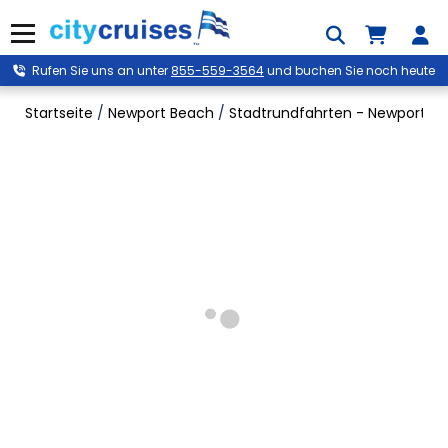
Zum
Inhalt
Menü
springen
Rufen Sie uns an unter
855-559-3564
und buchen Sie noch heute
Startseite
/
Newport Beach
/
Stadtrundfahrten - Newport B