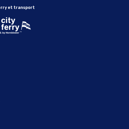
rry et transport
x