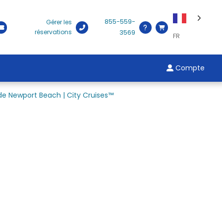
855-559-
Gérer les
réservations
3569
FR
Compte
 de Newport Beach | City Cruises™