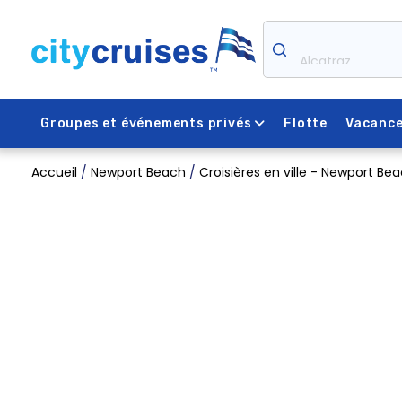
Skip
to
content
Alcatraz
Groupes et événements privés
Flotte
Vacanc
Accueil
/
Newport Beach
/
Croisières en ville - Newport Be