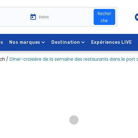
Recher
che
es
Nos marques
Destination
Expériences LIVE
ach
/
Dîner-croisière de la semaine des restaurants dans le port