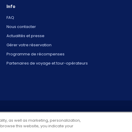
Info
FAQ
Nous contacter
Actualités et presse
Gérer votre réservation
Programme de récompenses
Partenaires de voyage et tour-opérateurs
2025 City Experiences™
4901 Vineland Rd., Ste. 200, Orlando, FL 32811
lity, as well as marketing, personalization,
 browse this website, you indicate your