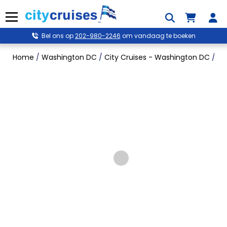
Overslaan
naar
Menu
inhoud
Bel ons op
202-980-2246
om vandaag te boeken
Home
/
Washington DC
/
City Cruises - Washington DC
/
La