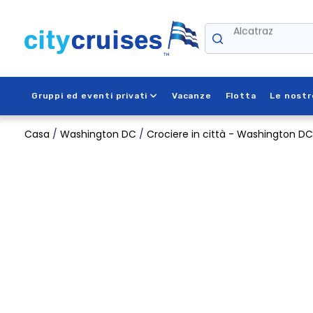
Passa
al
Alcatraz
contenuto
Gruppi ed eventi privati
Vacanze
Flotta
Le nostr
Casa
/
Washington DC
/
Crociere in città - Washington DC