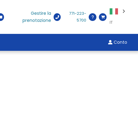
Gestire la
771-223-
prenotazione
5700
IT
Conto