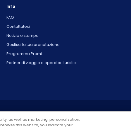
Info
FAQ
Contattateci
Notizie e stampa
Gestisci la tua prenotazione
Programma Premi
Partner di viaggio e operatori turistici
© 2025 City Experiences™
4901 Vineland Rd., Ste. 200, Orlando, FL 32811
lity, as well as marketing, personalization,
 browse this website, you indicate your